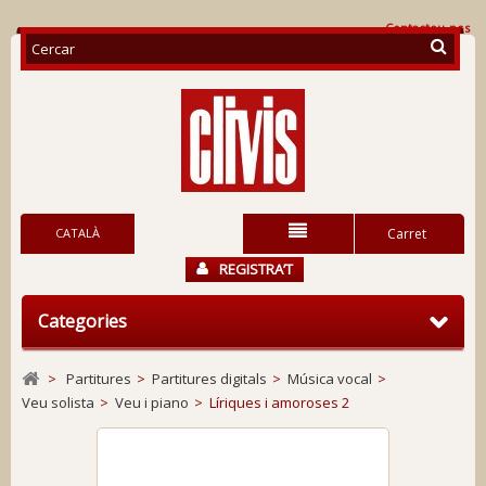
Contacteu-nos
CATALÀ
Carret
REGISTRA’T
Categories
>
Partitures
>
Partitures digitals
>
Música vocal
>
Veu solista
>
Veu i piano
>
Líriques i amoroses 2