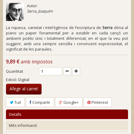
Autor:
Serra, Joaquim
La riquesa, varietat i intel·ligència de l’escriptura de
Serra
dóna al
piano un paper fonamental per a establir en cada cançó un
ambient poètic únic i totalment diferenciat, en el que la veu pot
suggerir, amb una sempre senzilla i convincent expressivitat, el
significat de les paraules.
9,89 €
amb impostos
Quantitat
Edició: Digital
Afegir al carret
Tuit
Compartir
Google+
Pinterest
Detalls
Més informació