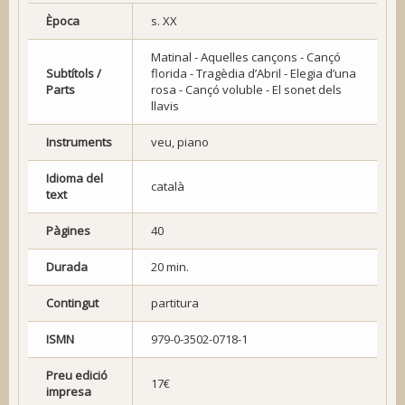
Època
s. XX
Matinal - Aquelles cançons - Cançó
Subtítols /
florida - Tragèdia d’Abril - Elegia d’una
Parts
rosa - Cançó voluble - El sonet dels
llavis
Instruments
veu, piano
Idioma del
català
text
Pàgines
40
Durada
20 min.
Contingut
partitura
ISMN
979-0-3502-0718-1
Preu edició
17€
impresa