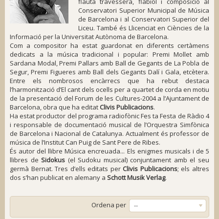
flauta travessera, flabiol i composició al
Conservatori Superior Municipal de Música
de Barcelona i al Conservatori Superior del
Liceu. També és Llicenciat en Ciències de la
Informació per la Universitat Autònoma de Barcelona.
Com a compositor ha estat guardonat en diferents certàmens
dedicats a la música tradicional i popular: Premi Mollet amb
Sardana Modal
, Premi Pallars amb
Ball de Gegants de La Pobla de
Segur
, Premi Figueres amb
Ball dels Gegants Dalí i Gala
, etcètera.
Entre els nombrosos encàrrecs que ha rebut destaca
l’harmonització d’
El cant dels ocells
per a quartet de corda en motiu
de la presentació del Forum de les Cultures-2004 a l’Ajuntament de
Barcelona, obra que ha editat
Clivis Publicacions
.
Ha estat productor del programa radiofònic
Fes ta Festa
de Ràdio 4
i responsable de documentació musical de l’Orquestra Simfònica
de Barcelona i Nacional de Catalunya. Actualment és professor de
música de l’Institut Can Puig de Sant Pere de Ribes.
És autor del llibre
Música encreuada... Els enigmes musicals
i de 5
llibres de
Sidokus
(el Sudoku musical) conjuntament amb el seu
germà Bernat. Tres d’ells editats per
Clivis Publicacions
; els altres
dos s’han publicat en alemany a
Schott Musik Verlag
.
Ordena per
--