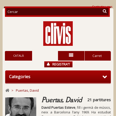
Contacteu-nos
CATALÀ
Carret
REGISTRA’T
Categories
>
Puertas, David
Puertas, David
21 partitures
David Puertas Esteve
, fill i germà de músics,
neix a Barcelona l’any 1969. Ha estudiat