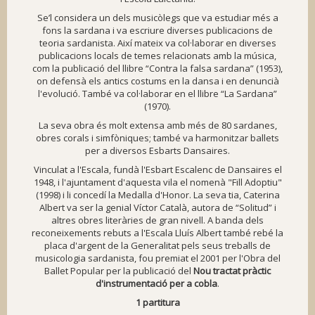
Se’l considera un dels musicòlegs que va estudiar més a
fons la sardana i va escriure diverses publicacions de
teoria sardanista. Així mateix va col·laborar en diverses
publicacions locals de temes relacionats amb la música,
com la publicació del llibre “Contra la falsa sardana” (1953),
on defensà els antics costums en la dansa i en denuncià
l'evolució. També va col·laborar en el llibre “La Sardana”
(1970).
La seva obra és molt extensa amb més de 80 sardanes,
obres corals i simfòniques; també va harmonitzar ballets
per a diversos Esbarts Dansaires.
Vinculat a
l'Escala
, fundà l'Esbart Escalenc de Dansaires el
1948, i l'ajuntament d'aquesta vila el nomenà "Fill Adoptiu"
(1998) i li concedí la Medalla d'Honor. La seva tia, Caterina
Albert va ser la genial Víctor Català, autora de “Solitud” i
altres obres literàries de gran nivell. A banda dels
reconeixements rebuts a l'Escala Lluís Albert també rebé la
placa d'argent de la
Generalitat
pels seus treballs de
musicologia sardanista, fou premiat el 2001 per l'
Obra del
Ballet Popular
per la publicació del
Nou tractat pràctic
d'instrumentació per a cobla
.
1 partitura