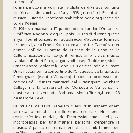
composició.
Formà part com a violinista i violista de diversos conjunts
simfònics i de cambra. L’any 1953 guanyà el Premi de
Música Ciutat de Barcelona amb l’obra per a orquestra de
corda
Poema
.
El 1954 va marxar a l’Equador per a fundar l’Orquestra
Simfònica Nacional d’aquell país. Hi residí durant quatre
anys i fou el concertino i sotsdirector d’aquesta formació
orquestral, amb Ernest Xanco com a director. També va ser
primer violí del Cuarteto de Cuerda de la Casa de la
Cultura Ecuatoriana, conjunt format amb altres músics
catalans (Robert Plaja, segon violí, Josep Rodríguez, viola, i
Ernest Xanco, violoncel). L’any 1958 es traslladà als Estats
Units i actuà com a concertino de l’Orquestra de la ciutat de
Birmingham (estat d’Alabama) i com a professor de
composició i d'instrumentació del Birmingham Southern
College i a la Universitat de Montevallo. Va cursar el
màster a la Universitat d'Alabama. Morí a Birmingham el 28
de març de 1968.
La música de Lluís Benejam flueix d’un esperit obert,
vitalista, permeable a influències diverses. Hi trobem
reminiscències modals, de l’impressionisme i del jazz,
incorporades per una manera personal d’entendre la
música. Aquesta és formalment clara i amb temes ben
perfilats, amb seccions rítmicament contrastades,