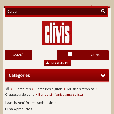
Contacteu-nos
CATALÀ
Carret
REGISTRA’T
Categories
>
Partitures
>
Partitures digitals
>
Música simfònica
>
Orquestra de vent
>
Banda simfònica amb solista
Banda simfònica amb solista
Hi ha 4 productes.