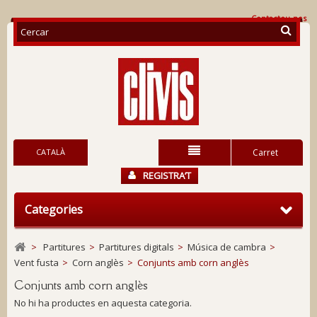
Contacteu-nos
CATALÀ
Carret
REGISTRA’T
Categories
>
Partitures
>
Partitures digitals
>
Música de cambra
>
Vent fusta
>
Corn anglès
>
Conjunts amb corn anglès
Conjunts amb corn anglès
No hi ha productes en aquesta categoria.