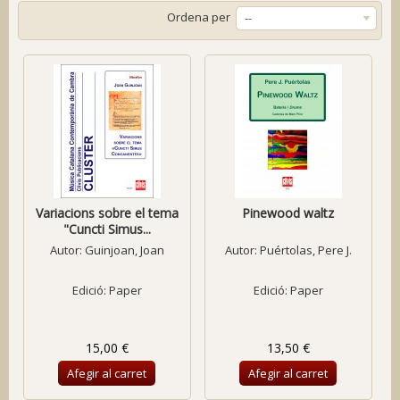
Ordena per
--
Variacions sobre el tema
Pinewood waltz
"Cuncti Simus...
Autor:
Guinjoan, Joan
Autor:
Puértolas, Pere J.
Edició: Paper
Edició: Paper
15,00 €
13,50 €
Afegir al carret
Afegir al carret