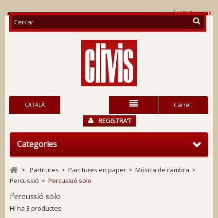
Contacteu-nos
CATALÀ
Carret
REGISTRA’T
Categories
>
Partitures
>
Partitures en paper
>
Música de cambra
>
Percussió
>
Percussió solo
Percussió solo
Hi ha 3 productes.