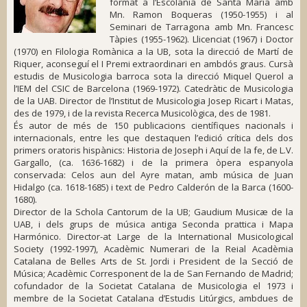
format a l’Escolania de Santa Maria amb
Mn. Ramon Boqueras (1950-1955) i al
Seminari de Tarragona amb Mn. Francesc
Tàpies (1955-1962). Llicenciat (1967) i Doctor
(1970) en Filologia Romànica a la UB, sota la direcció de Martí de
Riquer, aconseguí el I Premi extraordinari en ambdós graus. Cursà
estudis de Musicologia barroca sota la direcció Miquel Querol a
l’IEM del CSIC de Barcelona (1969-1972). Catedràtic de Musicologia
de la UAB. Director de l’Institut de Musicologia Josep Ricart i Matas,
des de 1979, i de la revista
Recerca Musicològica
, des de 1981.
És autor de més de 150 publicacions científiques nacionals i
internacionals, entre les que destaquen l’edició crítica dels dos
primers oratoris hispànics:
Historia de Joseph
i
Aquí de la fe
, de L.V.
Gargallo, (
ca.
1636-1682) i de la primera òpera espanyola
conservada:
Celos aun del Ayre matan
, amb música de Juan
Hidalgo (
ca.
1618-1685) i text de Pedro Calderón de la Barca (1600-
1680).
Director de la
Schola Cantorum
de la UB;
Gaudium Musicæ
de la
UAB, i dels grups de música antiga
Seconda prattica
i
Mapa
Harmónico
.
Director-at Large
de la International Musicological
Society (1992-1997), Acadèmic Numerari de la Reial Acadèmia
Catalana de Belles Arts de St. Jordi i President de la Secció de
Música; Acadèmic Corresponent de la de San Fernando de Madrid;
cofundador de la Societat Catalana de Musicologia el 1973 i
membre de la Societat Catalana d’Estudis Litúrgics, ambdues de