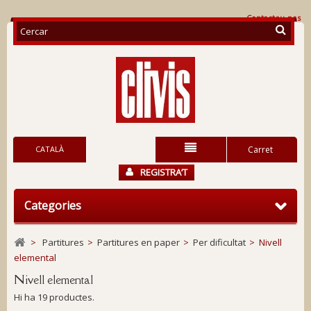
Contacteu-nos
CATALÀ
Carret
REGISTRA’T
Categories
>
Partitures
>
Partitures en paper
>
Per dificultat
>
Nivell
elemental
Nivell elemental
Hi ha 19 productes.