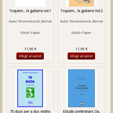
Toquem... la guitarra vol.1
Toquem... la guitarra Vol.2
Autor:
Rövenstrunck, Bernat
Autor:
Rövenstrunck, Bernat
Edició: Paper
Edició: Paper
11,90 €
11,90 €
Afegir al carret
Afegir al carret
70 duos per a dos violins
Estudis preliminars Op.