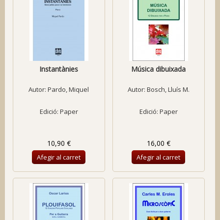
Instantànies
Música dibuixada
Autor:
Pardo, Miquel
Autor:
Bosch, Lluís M.
Edició: Paper
Edició: Paper
10,90 €
16,00 €
Afegir al carret
Afegir al carret