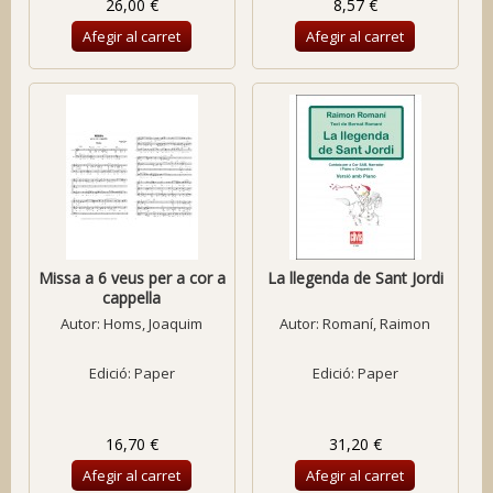
26,00 €
8,57 €
Afegir al carret
Afegir al carret
Missa a 6 veus per a cor a
La llegenda de Sant Jordi
cappella
Autor:
Homs, Joaquim
Autor:
Romaní, Raimon
Edició: Paper
Edició: Paper
16,70 €
31,20 €
Afegir al carret
Afegir al carret