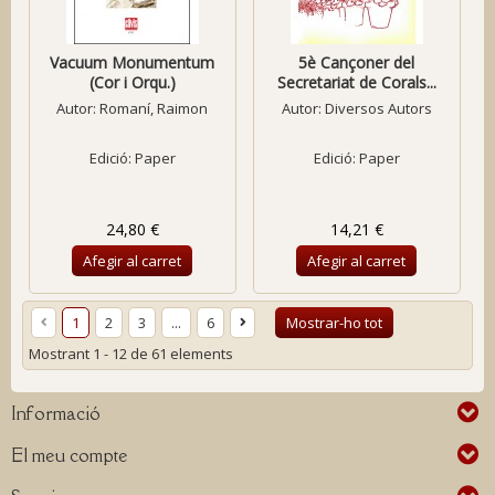
Vacuum Monumentum
5è Cançoner del
(Cor i Orqu.)
Secretariat de Corals...
Autor:
Romaní, Raimon
Autor:
Diversos Autors
Edició: Paper
Edició: Paper
24,80 €
14,21 €
Afegir al carret
Afegir al carret
1
2
3
...
6
Mostrar-ho tot
Mostrant 1 - 12 de 61 elements
Informació
El meu compte