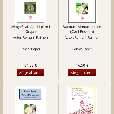
Magnificat Op. 11 (Cor i
Vacuum Monumentum
Orqu.)
(Cor i Pno.4m)
Autor:
Romaní, Raimon
Autor:
Romaní, Raimon
Edició: Paper
Edició: Paper
34,33 €
16,50 €
Afegir al carret
Afegir al carret