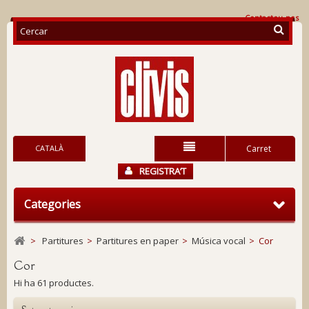
Contacteu-nos
CATALÀ
Carret
REGISTRA’T
Categories
>
Partitures
>
Partitures en paper
>
Música vocal
>
Cor
Cor
Hi ha 61 productes.