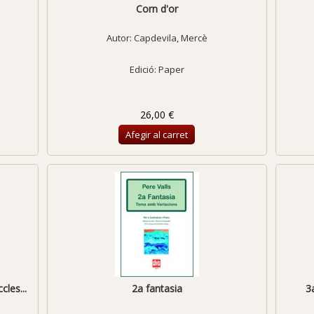
Corn d'or
Autor:
Capdevila, Mercè
Edició: Paper
26,00 €
Afegir al carret
cles...
2a fantasia
3