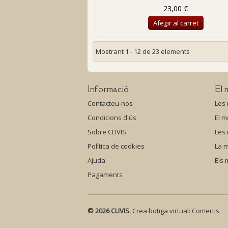
23,00 €
Afegir al carret
Mostrant 1 - 12 de 23 elements
Informació
El 
Contacteu-nos
Les
Condicions d'ús
El m
Sobre CLIVIS
Les
Política de cookies
La m
Ajuda
Els
Pagaments
© 2026 CLIVIS.
Crea botiga virtual:
Comertis