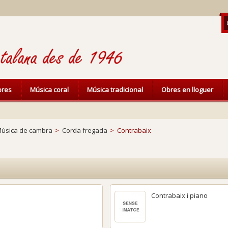
ibres
Música coral
Música tradicional
Obres en lloguer
úsica de cambra
>
Corda fregada
>
Contrabaix
Contrabaix i piano