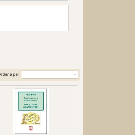
Ordena per
--