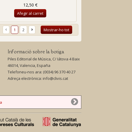
12,50 €
Afegir al carret
1
2
Mostrar-ho tot
Informació sobre la botiga
Piles Editorial de Música, C/ Iátova 4 Baix
46014, Valencia, España
Telefoneu-nos ara:
(0034) 96 370 40 27
Adreça electrònica:
info@clivis.cat