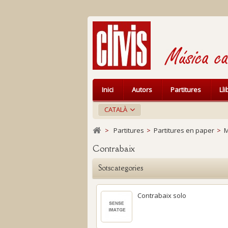
Inici
Autors
Partitures
Ll
CATALÀ
>
Partitures
>
Partitures en paper
>
M
Contrabaix
Sotscategories
Contrabaix solo