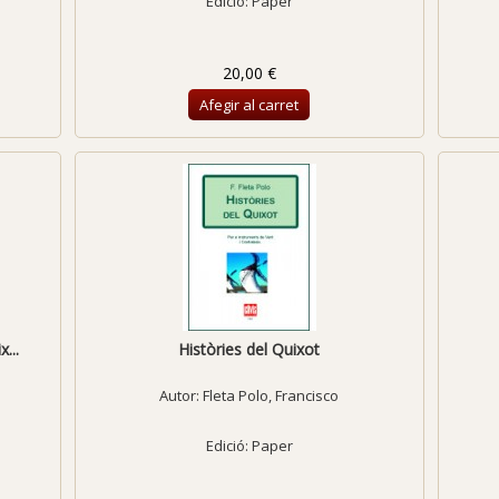
Edició: Paper
20,00 €
Afegir al carret
...
Històries del Quixot
Autor:
Fleta Polo, Francisco
Edició: Paper