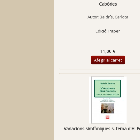
Cabòries
Autor:
Baldrís, Carlota
Edició: Paper
11,00 €
Afegir al carret
Variacions simfòniques s. tema d'H. Ec