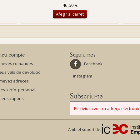
46,50 €
Afegir al carret
meu compte
Seguiu-nos
 meves comandes
Facebook
eus vals de devolució
Instagram
 meves adreces
eva info. personal
Subscriu-te
 meus cupons
Amb el suport de: