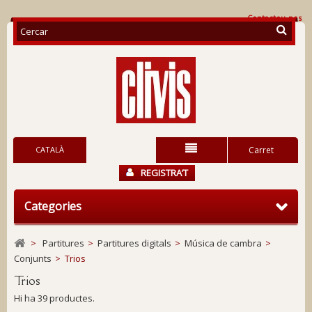
Contacteu-nos
CATALÀ
Carret
REGISTRA’T
Categories
>
Partitures
>
Partitures digitals
>
Música de cambra
>
Conjunts
>
Trios
Trios
Hi ha 39 productes.