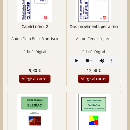
Caprici núm. 2
Dos moviments per a trio
Autor:
Fleta Polo, Francisco
Autor:
Cervelló, Jordi
Edició: Digital
Edició: Digital
9,30 €
12,58 €
Afegir al carret
Afegir al carret