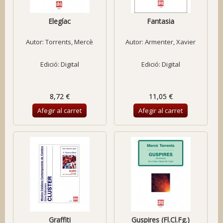
Elegíac
Fantasia
Autor:
Torrents, Mercè
Autor:
Armenter, Xavier
Edició: Digital
Edició: Digital
8,72 €
11,05 €
Afegir al carret
Afegir al carret
Graffiti
Guspires (Fl.Cl.Fg.)