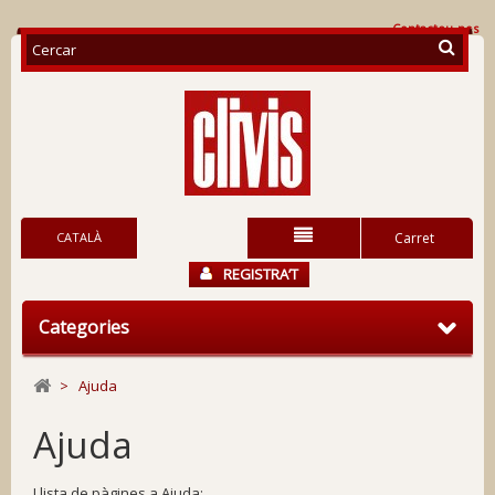
Contacteu-nos
CATALÀ
Carret
REGISTRA’T
Categories
>
Ajuda
Ajuda
Llista de pàgines a Ajuda: