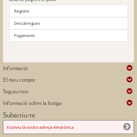
Registre
Descàrregues
Pagaments
Informació
El meu compte
Seguiu-nos
Informació sobre la botiga
Subscriu-te