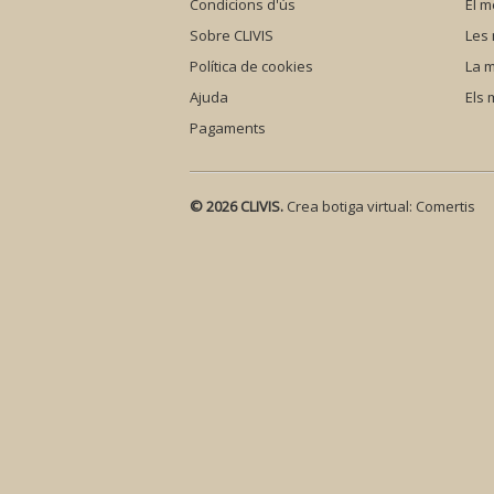
Condicions d'ús
El m
Sobre CLIVIS
Les
Política de cookies
La m
Ajuda
Els
Pagaments
© 2026 CLIVIS.
Crea botiga virtual:
Comertis