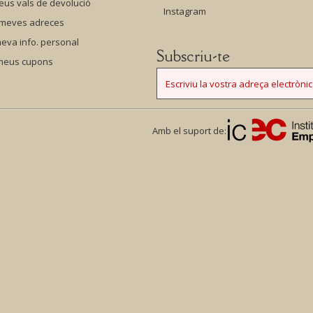
eus vals de devolució
Instagram
 meves adreces
eva info. personal
Subscriu-te
 meus cupons
Amb el suport de: