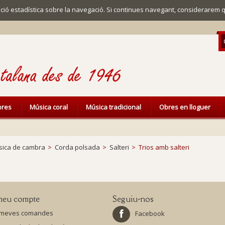
mació estadística sobre la navegació. Si continues navegant, considerarem 
ibres
Música coral
Música tradicional
Obres en lloguer
ica de cambra
>
Corda polsada
>
Salteri
>
Trios amb salteri
meu compte
Seguiu-nos
 meves comandes
Facebook