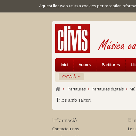
Aquest lloc web utilitza cookies per recopilar infor
Inici
Autors
Partitures
Ll
CATALÀ
>
Partitures
>
Partitures digitals
>
Mús
Trios amb salteri
Informació
El 
Contacteu-nos
Les