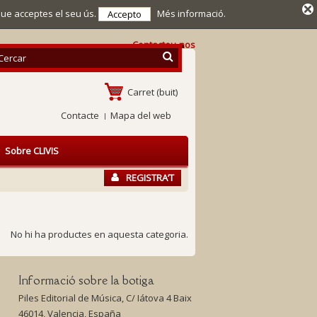
que acceptes el seu ús.
Més informació.
Accepto
Contacteu-nos
Carret
(buit)
Contacte
Mapa del web
Sobre CLIVIS
REGISTRA’T
No hi ha productes en aquesta categoria.
Informació sobre la botiga
Piles Editorial de Música, C/ Iátova 4 Baix
46014, Valencia, España