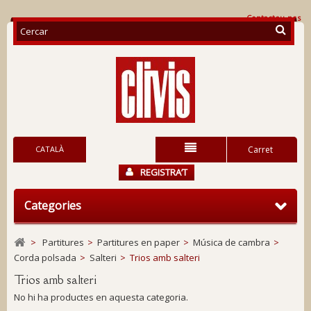
Contacteu-nos
CATALÀ
Carret
REGISTRA’T
Categories
>
Partitures
>
Partitures en paper
>
Música de cambra
>
Corda polsada
>
Salteri
>
Trios amb salteri
Trios amb salteri
No hi ha productes en aquesta categoria.