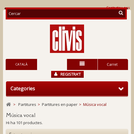
Contacteu-nos
CATALÀ
Carret
REGISTRA’T
Categories
>
Partitures
>
Partitures en paper
>
Música vocal
Música vocal
Hi ha 101 productes.