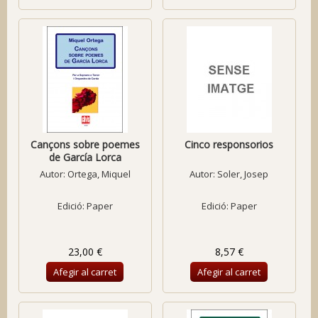
Cançons sobre poemes
Cinco responsorios
de García Lorca
Autor:
Ortega, Miquel
Autor:
Soler, Josep
Edició: Paper
Edició: Paper
23,00 €
8,57 €
Afegir al carret
Afegir al carret