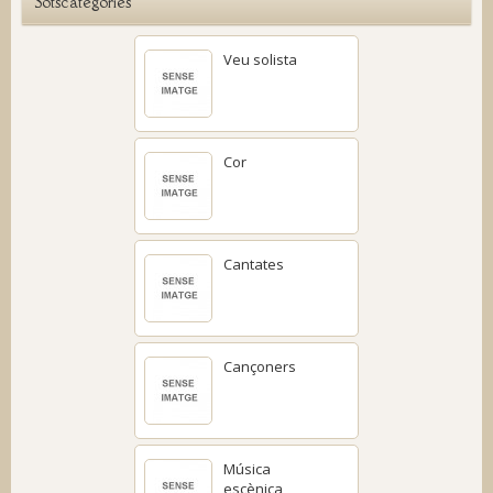
Sotscategories
Veu solista
Cor
Cantates
Cançoners
Música
escènica