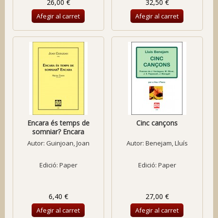
26,00 €
32,50 €
Afegir al carret
Afegir al carret
Encara és temps de
Cinc cançons
somniar? Encara
Autor:
Guinjoan, Joan
Autor:
Benejam, Lluís
Edició: Paper
Edició: Paper
6,40 €
27,00 €
Afegir al carret
Afegir al carret