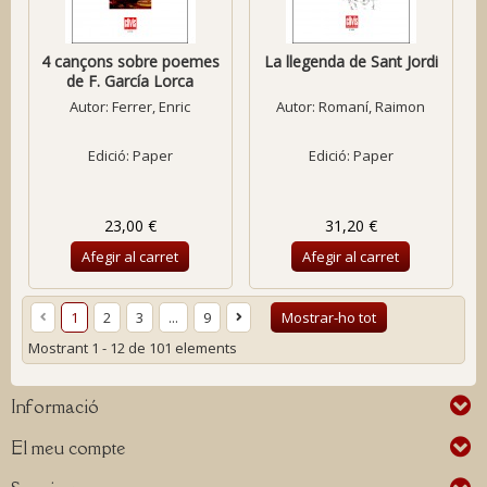
4 cançons sobre poemes
La llegenda de Sant Jordi
de F. García Lorca
Autor:
Ferrer, Enric
Autor:
Romaní, Raimon
Edició: Paper
Edició: Paper
23,00 €
31,20 €
Afegir al carret
Afegir al carret
1
2
3
...
9
Mostrar-ho tot
Mostrant 1 - 12 de 101 elements
Informació
El meu compte