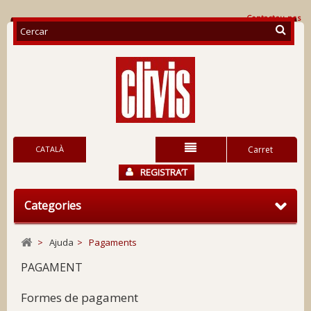
Contacteu-nos
CATALÀ
Carret
REGISTRA’T
Categories
>
Ajuda
>
Pagaments
PAGAMENT
Formes de pagament