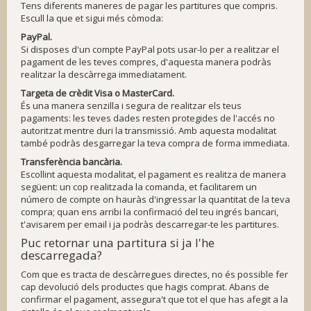
Tens diferents maneres de pagar les partitures que compris.
Escull la que et sigui més còmoda:
PayPal.
Si disposes d'un compte PayPal pots usar-lo per a realitzar el
pagament de les teves compres, d'aquesta manera podràs
realitzar la descàrrega immediatament.
Targeta de crèdit Visa o MasterCard.
És una manera senzilla i segura de realitzar els teus
pagaments: les teves dades resten protegides de l'accés no
autoritzat mentre duri la transmissió. Amb aquesta modalitat
també podràs desgarregar la teva compra de forma immediata.
Transferència bancària.
Escollint aquesta modalitat, el pagament es realitza de manera
següent: un cop realitzada la comanda, et facilitarem un
número de compte on hauràs d'ingressar la quantitat de la teva
compra; quan ens arribi la confirmació del teu ingrés bancari,
t'avisarem per email i ja podràs descarregar-te les partitures.
Puc retornar una partitura si ja l'he
descarregada?
Com que es tracta de descàrregues directes, no és possible fer
cap devolució dels productes que hagis comprat. Abans de
confirmar el pagament, assegura't que tot el que has afegit a la