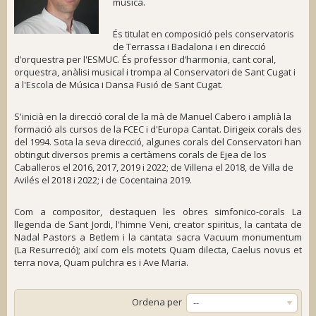
música.
És titulat en composició pels conservatoris
de Terrassa i Badalona i en direcció
d’orquestra per l'ESMUC. És professor d’harmonia, cant coral,
orquestra, anàlisi musical i trompa al Conservatori de Sant Cugat i
a l'Escola de Música i Dansa Fusió de Sant Cugat.
S'inicià en la direcció coral de la mà de Manuel Cabero i amplià la
formació als cursos de la FCEC i d'Europa Cantat. Dirigeix corals des
del 1994. Sota la seva direcció, algunes corals del Conservatori han
obtingut diversos premis a certàmens corals de Ejea de los
Caballeros el 2016, 2017, 2019 i 2022; de Villena el 2018, de Villa de
Avilés el 2018 i 2022; i de Cocentaina 2019.
Com a compositor, destaquen les obres simfonico-corals
La
llegenda de Sant Jordi
, l'himne
Veni, creator spiritus
, la cantata de
Nadal
Pastors a Betlem
i la cantata sacra
Vacuum monumentum
(La Resurreció)
; així com els motets
Quam dilecta
,
Caelus novus et
terra nova
,
Quam pulchra es
i
Ave Maria
.
Ordena per
--