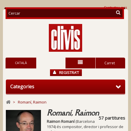
Contacteu-nos
CATALÀ
Carret
REGISTRA’T
Categories
>
Romaní, Raimon
Romaní, Raimon
57 partitures
Raimon Romaní
(Barcelona
1974) és compositor, director i professor de