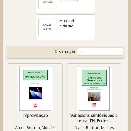
Material
didàctic
Ordena per
--
Improvisação
Variacions simfòniques s.
tema d'H. Eccles...
Autor:
Bertran, Moisès
Autor:
Bertran, Moisès