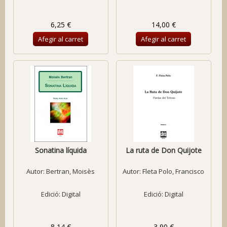
6,25 €
14,00 €
Afegir al carret
Afegir al carret
Sonatina líquida
La ruta de Don Quijote
Autor:
Bertran, Moisès
Autor:
Fleta Polo, Francisco
Edició: Digital
Edició: Digital
8,14 €
3,90 €