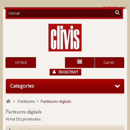
Contacteu-nos
CATALÀ
Carret
REGISTRA’T
Categories
>
Partitures
>
Partitures digitals
Partitures digitals
Hi ha 552 productes.