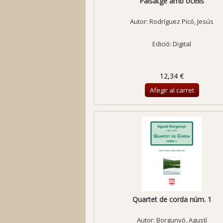
Paisatge amb ocells
Autor:
Rodríguez Picó, Jesús
Edició: Digital
12,34 €
Afegir al carret
Quartet de corda núm. 1
Autor:
Borgunyó, Agustí