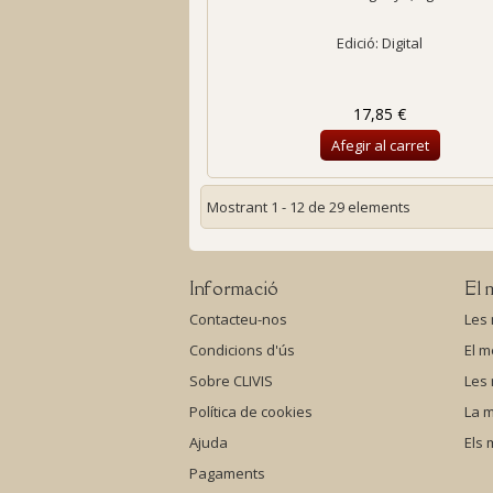
Edició: Digital
17,85 €
Afegir al carret
Mostrant 1 - 12 de 29 elements
Informació
El 
Contacteu-nos
Les
Condicions d'ús
El m
Sobre CLIVIS
Les
Política de cookies
La m
Ajuda
Els
Pagaments