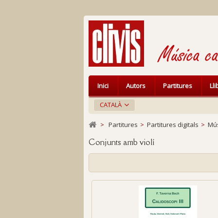
Inici
Autors
Partitures
Ll
CATALÀ
>
Partitures
>
Partitures digitals
>
Mús
Conjunts amb violí