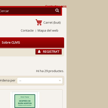
Contacteu-nos
Carret
(buit)
Contacte
Mapa del web
Sobre CLIVIS
REGISTRA’T
Hi ha 29 productes.
Ordena per
--