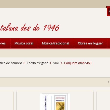
ibres
Música coral
Música tradicional
Obres en lloguer
ica de cambra
>
Corda fregada
>
Violí
>
Conjunts amb violí