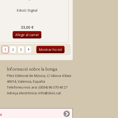
Edició: Digital
33,00 €
Afegir al carret
1
2
3
Mostrar-ho tot
Informació sobre la botiga
Piles Editorial de Música, C/ Iátova 4 Baix
46014, Valencia, España
Telefoneu-nos ara:
(0034) 96 370 40 27
Adreça electrònica:
info@clivis.cat