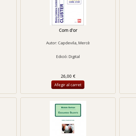
Corn d'or
Autor:
Capdevila, Mercè
Edició: Digital
26,00 €
Afegir al carret