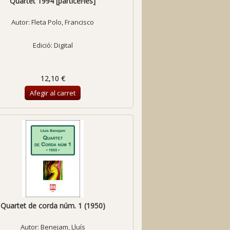
Quartet 1994 [particel·les]
Autor:
Fleta Polo, Francisco
Edició: Digital
12,10 €
Afegir al carret
Quartet de corda núm. 1 (1950)
Autor:
Benejam, Lluís