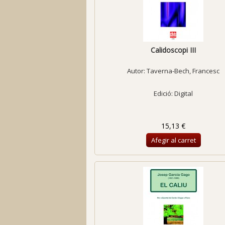
Calidoscopi III
Autor:
Taverna-Bech, Francesc
Edició: Digital
15,13 €
Afegir al carret