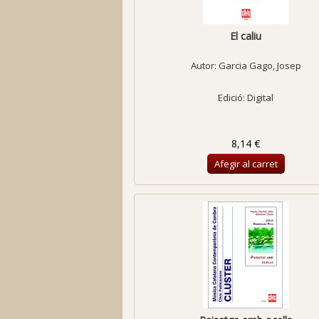
El caliu
Autor:
Garcia Gago, Josep
Edició: Digital
8,14 €
Afegir al carret