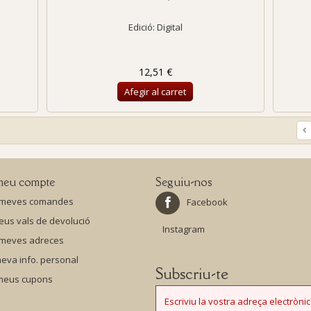
Edició: Digital
12,51 €
Afegir al carret
meu compte
Seguiu-nos
 meves comandes
Facebook
eus vals de devolució
Instagram
 meves adreces
eva info. personal
Subscriu-te
 meus cupons