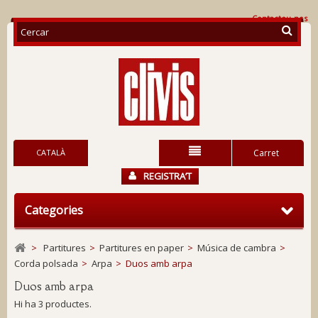
Contacteu-nos
CATALÀ
Carret
REGISTRA’T
Categories
>
Partitures
>
Partitures en paper
>
Música de cambra
>
Corda polsada
>
Arpa
>
Duos amb arpa
Duos amb arpa
Hi ha 3 productes.