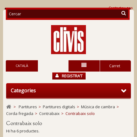
Contacteu-nos
CATALÀ
Carret
REGISTRA’T
Categories
>
Partitures
>
Partitures digitals
>
Música de cambra
>
Corda fregada
>
Contrabaix
>
Contrabaix solo
Contrabaix solo
Hi ha 6 productes.