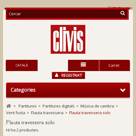
Contacteu-nos
CATALÀ
Carret
REGISTRA’T
Categories
>
Partitures
>
Partitures digitals
>
Música de cambra
>
Vent fusta
>
Flauta travessera
>
Flauta travessera solo
Flauta travessera solo
Hi ha 2 productes.