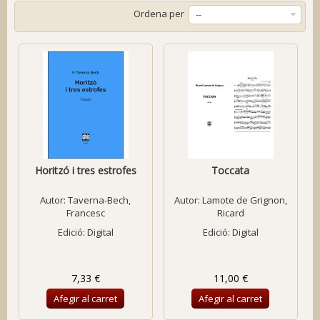
Ordena per
--
Horitzó i tres estrofes
Toccata
Autor:
Taverna-Bech,
Autor:
Lamote de Grignon,
Francesc
Ricard
Edició: Digital
Edició: Digital
7,33 €
11,00 €
Afegir al carret
Afegir al carret