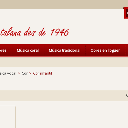
ibres
Música coral
Música tradicional
Obres en lloguer
ica vocal
>
Cor
>
Cor infantil