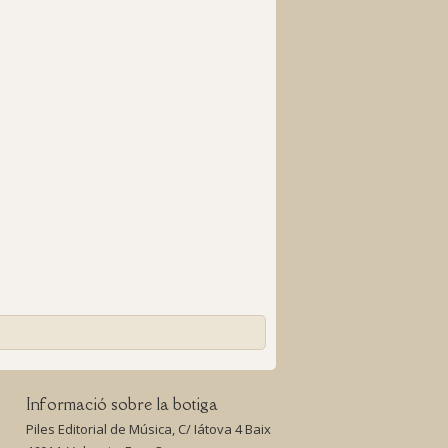
Informació sobre la botiga
Piles Editorial de Música, C/ Iátova 4 Baix