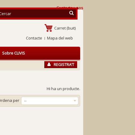
Contacteu-nos
Carret
(buit)
Contacte
Mapa del web
Sobre CLIVIS
REGISTRA’T
Hi ha un producte.
Ordena per
--