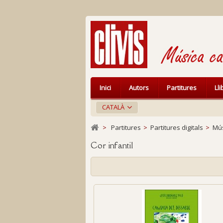
Inici
Autors
Partitures
Ll
CATALÀ
>
Partitures
>
Partitures digitals
>
Mús
Cor infantil