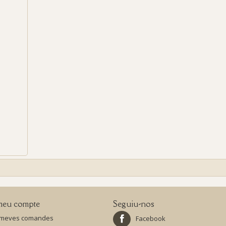
meu compte
Seguiu-nos
 meves comandes
Facebook