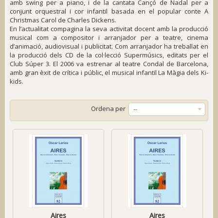
amb swing per a piano, i de la cantata
Cançó de Nadal
per a
conjunt orquestral i cor infantil basada en el popular conte
A
Christmas Carol
de Charles Dickens.
En l’actualitat compagina la seva activitat docent amb la producció
musical com a compositor i arranjador per a teatre, cinema
d’animació, audiovisual i publicitat. Com arranjador ha treballat en
la producció dels CD de la col·lecció
Supermúsics
, editats per el
Club Súper 3. El 2006 va estrenar al teatre Condal de Barcelona,
amb gran èxit de crítica i públic, el musical infantil
La Màgia dels Ki-
kids
.
Ordena per
--
Aires
Aires