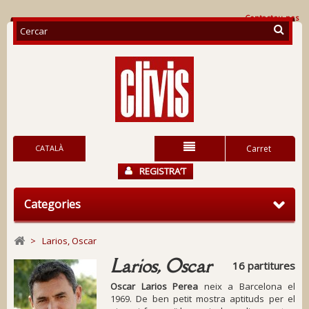
Contacteu-nos
CATALÀ
Carret
REGISTRA’T
Categories
>
Larios, Oscar
Larios, Oscar
16 partitures
Oscar Larios Perea
neix a Barcelona el
1969. De ben petit mostra aptituds per el