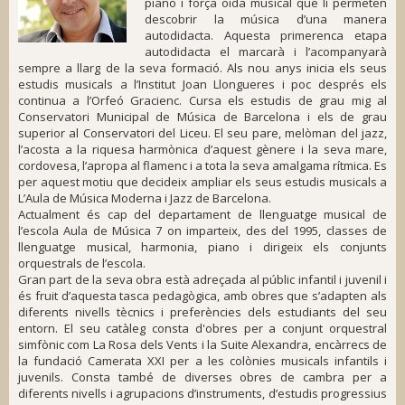
piano i força oïda musical que li permeten
descobrir la música d’una manera
autodidacta. Aquesta primerenca etapa
autodidacta el marcarà i l’acompanyarà
sempre a llarg de la seva formació. Als nou anys inicia els seus
estudis musicals a l’Institut Joan Llongueres i poc després els
continua a l’Orfeó Gracienc. Cursa els estudis de grau mig al
Conservatori Municipal de Música de Barcelona i els de grau
superior al Conservatori del Liceu. El seu pare, melòman del jazz,
l’acosta a la riquesa harmònica d’aquest gènere i la seva mare,
cordovesa, l’apropa al flamenc i a tota la seva amalgama rítmica. Es
per aquest motiu que decideix ampliar els seus estudis musicals a
L’Aula de Música Moderna i Jazz de Barcelona.
Actualment és cap del departament de llenguatge musical de
l’escola Aula de Música 7 on imparteix, des del 1995, classes de
llenguatge musical, harmonia, piano i dirigeix els conjunts
orquestrals de l’escola.
Gran part de la seva obra està adreçada al públic infantil i juvenil i
és fruit d’aquesta tasca pedagògica, amb obres que s’adapten als
diferents nivells tècnics i preferències dels estudiants del seu
entorn. El seu catàleg consta d'obres per a conjunt orquestral
simfònic com
La Rosa dels Vents
i la
Suite Alexandra
, encàrrecs de
la fundació Camerata XXI per a les colònies musicals infantils i
juvenils. Consta també de diverses obres de cambra per a
diferents nivells i agrupacions d’instruments, d’estudis progressius