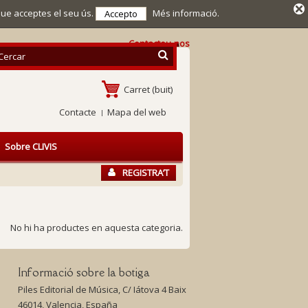
que acceptes el seu ús.
Més informació.
Accepto
Contacteu-nos
Carret
(buit)
Contacte
Mapa del web
Sobre CLIVIS
REGISTRA’T
No hi ha productes en aquesta categoria.
Informació sobre la botiga
Piles Editorial de Música, C/ Iátova 4 Baix
46014, Valencia, España