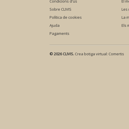
Condicions d'ús
El m
Sobre CLIVIS
Les
Política de cookies
La m
Ajuda
Els
Pagaments
© 2026 CLIVIS.
Crea botiga virtual:
Comertis