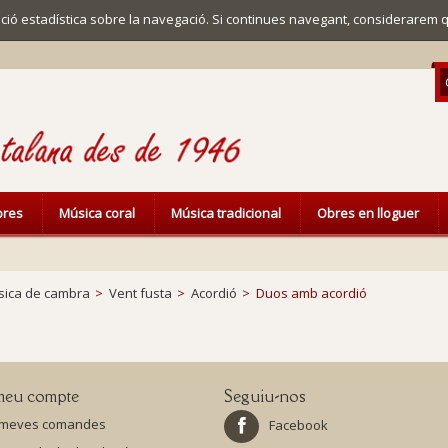
mació estadística sobre la navegació. Si continues navegant, considerarem 
ibres
Música coral
Música tradicional
Obres en lloguer
ica de cambra
>
Vent fusta
>
Acordió
>
Duos amb acordió
meu compte
Seguiu-nos
 meves comandes
Facebook