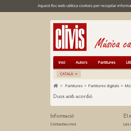
Aquest lloc web utilitza cookies per recopilar infor
Inici
Autors
Partitures
Ll
CATALÀ
>
Partitures
>
Partitures digitals
>
Mús
Duos amb acordió
Informació
El 
Contacteu-nos
Les