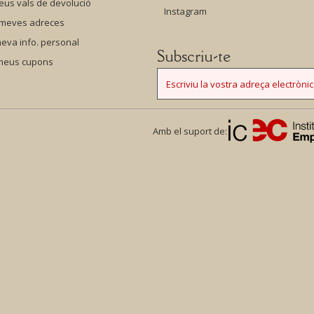
eus vals de devolució
Instagram
 meves adreces
eva info. personal
Subscriu-te
 meus cupons
Amb el suport de: