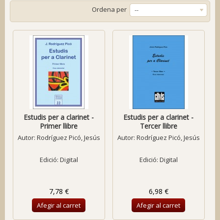
Ordena per
--
Estudis per a clarinet -
Estudis per a clarinet -
Primer llibre
Tercer llibre
Autor:
Rodríguez Picó, Jesús
Autor:
Rodríguez Picó, Jesús
Edició: Digital
Edició: Digital
7,78 €
6,98 €
Afegir al carret
Afegir al carret