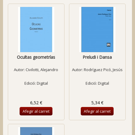
Ocultas geometrías
Preludi i Dansa
Autor:
Civilotti, Alejandro
Autor:
Rodríguez Picó, Jesús
Edició: Digital
Edició: Digital
6,52 €
5,34 €
Afegir al carret
Afegir al carret