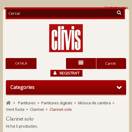
Contacteu-nos
CATALÀ
Carret
REGISTRA’T
Categories
>
Partitures
>
Partitures digitals
>
Música de cambra
>
Vent fusta
>
Clarinet
>
Clarinet solo
Clarinet solo
Hi ha 5 productes.