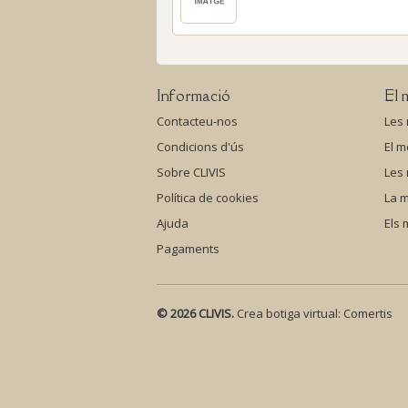
Informació
El 
Contacteu-nos
Les
Condicions d'ús
El m
Sobre CLIVIS
Les
Política de cookies
La m
Ajuda
Els
Pagaments
© 2026 CLIVIS.
Crea botiga virtual:
Comertis