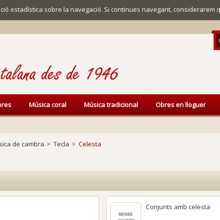
mació estadística sobre la navegació. Si continues navegant, considerarem 
ibres
Música coral
Música tradicional
Obres en lloguer
ica de cambra
>
Tecla
>
Celesta
Conjunts amb celesta