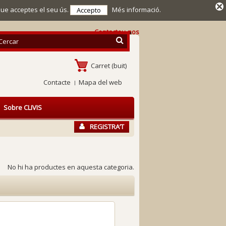
que acceptes el seu ús.
Més informació.
Accepto
Contacteu-nos
Carret
(buit)
Contacte
Mapa del web
Sobre CLIVIS
REGISTRA’T
No hi ha productes en aquesta categoria.