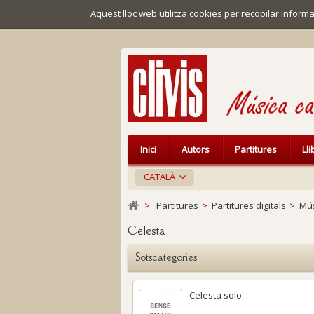
Aquest lloc web utilitza cookies per recopilar infor
Inici
Autors
Partitures
Ll
CATALÀ
>
Partitures
>
Partitures digitals
>
Mús
Celesta
Sotscategories
Celesta solo