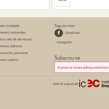
meu compte
Seguiu-nos
 meves comandes
Facebook
eus vals de devolució
Instagram
 meves adreces
eva info. personal
Subscriu-te
 meus cupons
Amb el suport de: