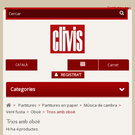
Contacteu-nos
CATALÀ
Carret
REGISTRA’T
Categories
>
Partitures
>
Partitures en paper
>
Música de cambra
>
Vent fusta
>
Oboè
>
Trios amb oboè
Trios amb oboè
Hi ha 4 productes.