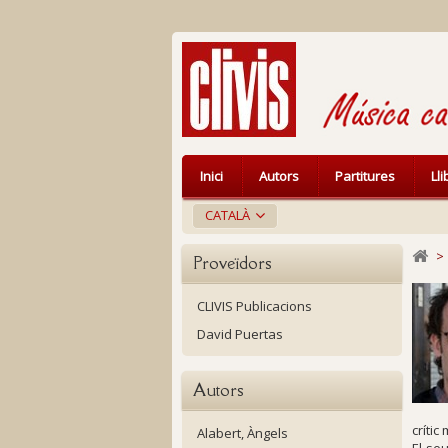
Inici
Autors
Partitures
Ll
CATALÀ
>
Proveïdors
CLIVIS Publicacions
David Puertas
Autors
críti
Alabert, Àngels