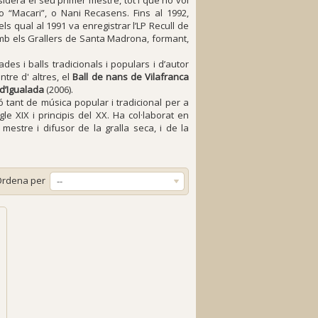
sidera el seu primer mestre, tot i que no vol
o “Macari”, o Nani Recasens. Fins al 1992,
 qual al 1991 va enregistrar l’LP Recull de
amb els Grallers de Santa Madrona, formant,
s i balls tradicionals i populars i d’autor
ntre d' altres, el
Ball de nans de Vilafranca
 d’Igualada
(2006).
 tant de música popular i tradicional per a
e XIX i principis del XX. Ha col·laborat en
 mestre i difusor de la gralla seca, i de la
Ordena per
--