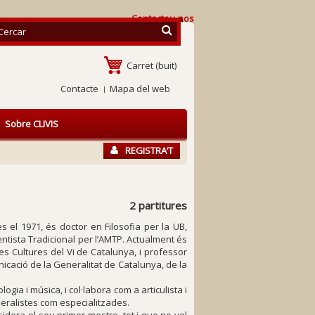
Contacteu-nos
Carret
(buit)
Contacte
Mapa del web
Sobre CLIVIS
REGISTRA’T
2 partitures
 el 1971, és doctor en Filosofia per la UB,
entista Tradicional per l’AMTP. Actualment és
s Cultures del Vi de Catalunya, i professor
icació de la Generalitat de Catalunya, de la
logia i música, i col·labora com a articulista i
neralistes com especialitzades.