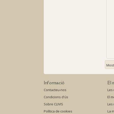
Most
Informació
El 
Contacteu-nos
Les
Condicions d'ús
El m
Sobre CLIVIS
Les
Política de cookies
La m