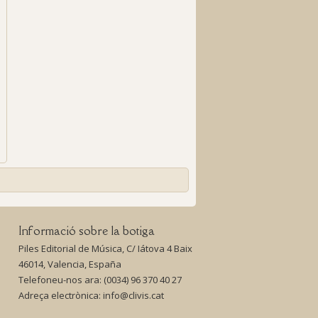
Informació sobre la botiga
Piles Editorial de Música, C/ Iátova 4 Baix
46014, Valencia, España
Telefoneu-nos ara:
(0034) 96 370 40 27
Adreça electrònica:
info@clivis.cat