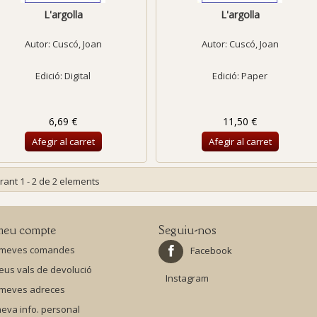
L'argolla
L'argolla
Autor:
Cuscó, Joan
Autor:
Cuscó, Joan
Edició: Digital
Edició: Paper
6,69 €
11,50 €
Afegir al carret
Afegir al carret
rant 1 - 2 de 2 elements
meu compte
Seguiu-nos
 meves comandes
Facebook
eus vals de devolució
Instagram
 meves adreces
eva info. personal