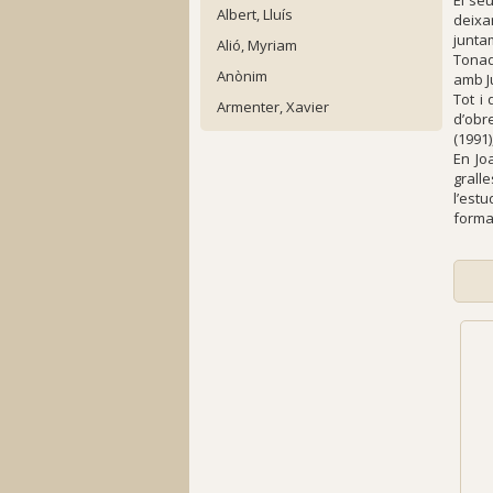
El seu
Albert, Lluís
deixa
junta
Alió, Myriam
Tonad
Anònim
amb J
Tot i
Armenter, Xavier
d’obre
(1991)
En Jo
grall
l’est
formac