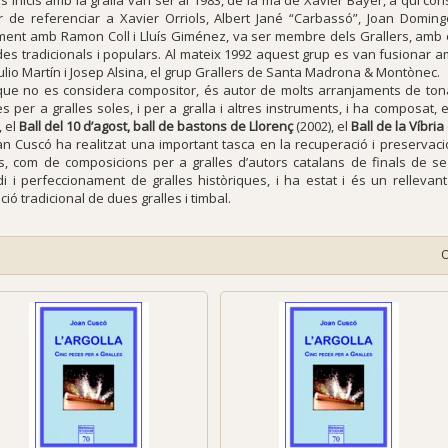
s inicis amb la gralla van ser al 1983, de la ma de Xavier Bayer, a qui con
r de referenciar a Xavier Orriols, Albert Jané “Carbassó”, Joan Doming
ment amb Ramon Coll i Lluís Giménez, va ser membre dels Grallers, amb els
es tradicionals i populars. Al mateix 1992 aquest grup es van fusionar 
ulio Martín i Josep Alsina, el grup Grallers de Santa Madrona & Montònec.
 que no es considera compositor, és autor de molts arranjaments de tonade
s per a gralles soles, i per a gralla i altres instruments, i ha composat, e
, el
Ball del 10 d’agost, ball de bastons de Llorenç
(2002), el
Ball de la Víbria
an Cuscó ha realitzat una important tasca en la recuperació i preservació
es, com de composicions per a gralles d’autors catalans de finals de segl
udi i perfeccionament de gralles històriques, i ha estat i és un rellevant
ió tradicional de dues gralles i timbal.