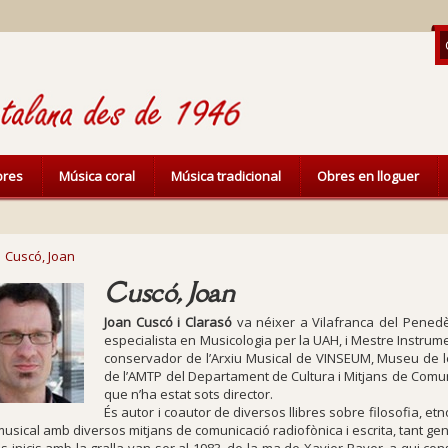
ibres
Música coral
Música tradicional
Obres en lloguer
Cuscó, Joan
Cuscó, Joan
Joan Cuscó i Clarasó
va néixer a Vilafranca del Penedès
especialista en Musicologia per la UAH, i Mestre Instrum
conservador de l’Arxiu Musical de VINSEUM, Museu de le
de l’AMTP del Departament de Cultura i Mitjans de Comun
que n’ha estat sots director.
És autor i coautor de diversos llibres sobre filosofia, etno
c musical amb diversos mitjans de comunicació radiofònica i escrita, tant ge