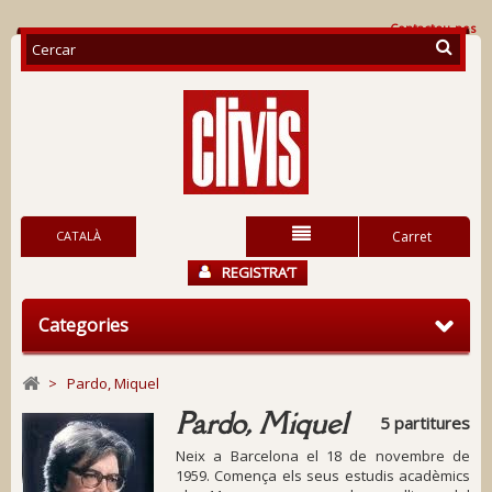
Contacteu-nos
CATALÀ
Carret
REGISTRA’T
Categories
>
Pardo, Miquel
Pardo, Miquel
5 partitures
Neix a Barcelona el 18 de novembre de
1959. Comença els seus estudis acadèmics