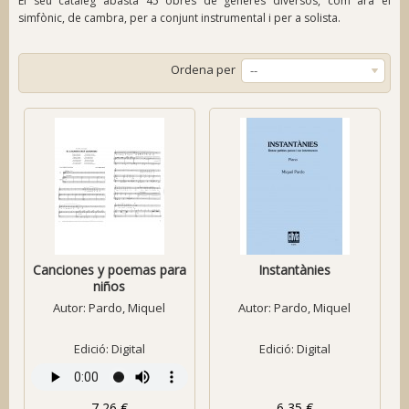
El seu catàleg abasta 45 obres de gèneres diversos, com ara el
simfònic, de cambra, per a conjunt instrumental i per a solista.
Ordena per
--
Canciones y poemas para
Instantànies
niños
Autor:
Pardo, Miquel
Autor:
Pardo, Miquel
Edició: Digital
Edició: Digital
7,26 €
6,35 €