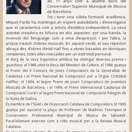
als 11 anys com a alumne lliure del
Conservatori Superior Municipal de Música
de Barcelona.
Tot i tenir una sòlida formació acadèmica,
Miquel Pardo ha mantingut un esperit autodidacte i d’investigació
que el caracteritza com a artista d’estètica independent. La seva
activitat creadora es bifurca en dos aspectes: per una banda, la
invenció del llenguatge com a eina d’expressió i per l’altra, la
pròpia creació d’obres musicals. En aquest sentit, el seu repertori
abraça des d’obres d’estil naïf fins a obres basades en tècniques
complexes, totes elles marcades per un estil molt personal.
Al llarg de la seva trajectòria artística ha obtingut diversos premis i
guardons: el 1986 obté la Beca del Ministeri de Cultura; el 1988 guanya
el Premi del V Concurs de Joves Compositors de la Generalitat de
Catalunya i el Premi Nacional de Composició per a Orgue Cristóbal
Halffter; el 1994, el Segon Premi de Joves Compositors de Joventuts
Musicals de Barcelona, i el 1996, el Premi Internacional Catalunya de
Composició Coral i el Segon Premi Nacional de Composició Pelegrín de
la Xunta de Galícia.
És membre de l'SGAE i de l’Associació Catalana de Compositors. El 1993
guanya per oposició la plaça de Professor de Matèries Teòriques al
Conservatori Professional Municipal de Música de Sabadell.
Paral·lelament exerceix com a crític musical per a la Revista Musical
Catalana.