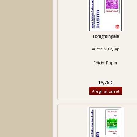
Tonightingale
Autor:
Nuix, Jep
Edició: Paper
19,76 €
Afegir al carret