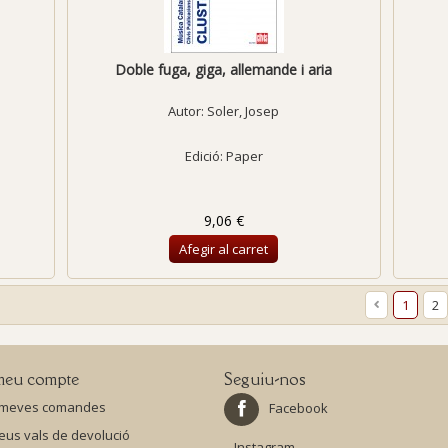
Doble fuga, giga, allemande i aria
Autor:
Soler, Josep
Edició: Paper
9,06 €
Afegir al carret
1
2
meu compte
Seguiu-nos
 meves comandes
Facebook
eus vals de devolució
Instagram