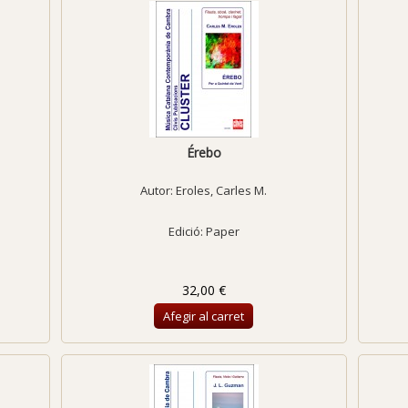
Érebo
Autor:
Eroles, Carles M.
Edició: Paper
32,00 €
Afegir al carret