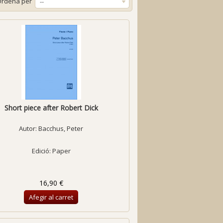
Ordena per
--
Short piece after Robert Dick
Autor:
Bacchus, Peter
Edició: Paper
16,90 €
Afegir al carret