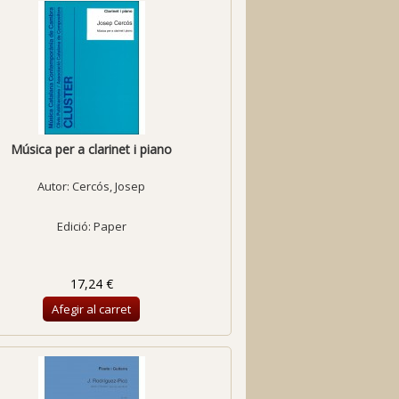
Música per a clarinet i piano
Autor:
Cercós, Josep
Edició: Paper
17,24 €
Afegir al carret