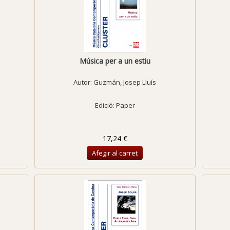
Música per a un estiu
Autor:
Guzmán, Josep Lluís
Edició: Paper
17,24 €
Afegir al carret