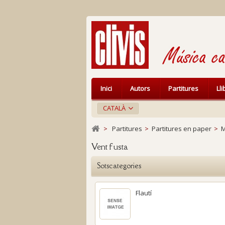
Inici
Autors
Partitures
Ll
CATALÀ
>
Partitures
>
Partitures en paper
>
M
Vent fusta
Sotscategories
Flautí