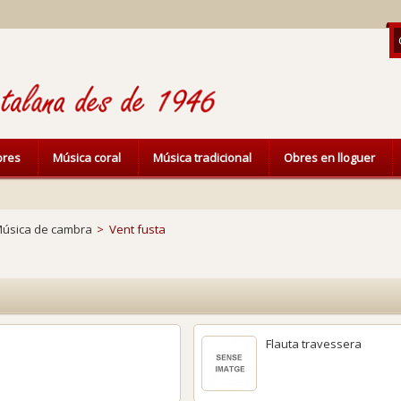
ibres
Música coral
Música tradicional
Obres en lloguer
úsica de cambra
>
Vent fusta
Flauta travessera