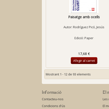
Paisatge amb ocells
Autor:
Rodríguez Picó, Jesús
Edició: Paper
17,68 €
Afegir al carret
Mostrant 1 - 12 de 93 elements
Informació
El 
Contacteu-nos
Les
Condicions d'ús
El m