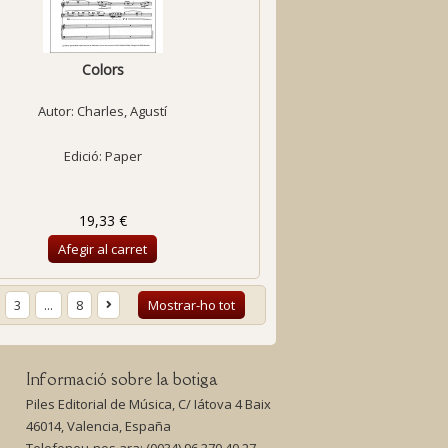
Colors
Autor:
Charles, Agustí
Edició: Paper
19,33 €
Afegir al carret
3
...
8
Mostrar-ho tot
Informació sobre la botiga
Piles Editorial de Música, C/ Iátova 4 Baix
46014, Valencia, España