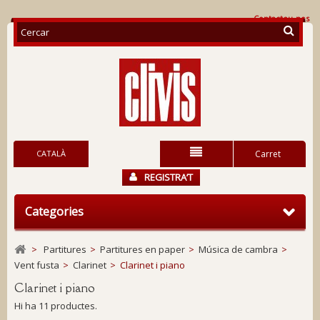
Contacteu-nos
CATALÀ
Carret
REGISTRA’T
Categories
>
Partitures
>
Partitures en paper
>
Música de cambra
>
Vent fusta
>
Clarinet
>
Clarinet i piano
Clarinet i piano
Hi ha 11 productes.