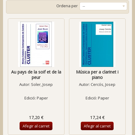
Ordena per
--
Au pays de la soif et de la
Música per a clarinet i
peur
piano
Autor:
Soler, Josep
Autor:
Cercós, Josep
Edició: Paper
Edició: Paper
17,20 €
17,24 €
Afegir al carret
Afegir al carret