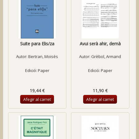
Suite para Elis/za
Avui serà ahir, demà
Autor:
Bertran, Moisès
Autor:
Grèbol, Armand
Edició: Paper
Edició: Paper
19,44 €
11,90 €
Afegir al carret
Afegir al carret