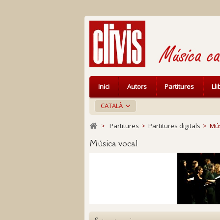
Inici
Autors
Partitures
Ll
CATALÀ
>
Partitures
>
Partitures digitals
>
Mús
Música vocal