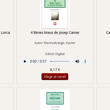
 Lorca
4 Rimes breus de Josep Carner
Ca
Autor:
Montsalvatge, Xavier
Edició: Digital
8,17 €
Afegir al carret