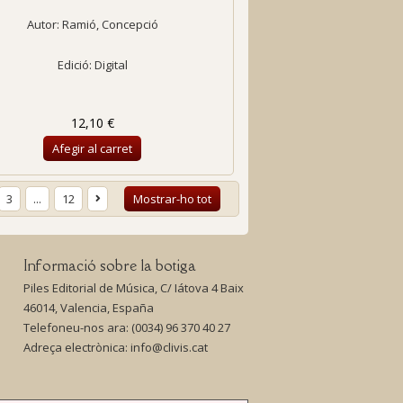
Autor:
Ramió, Concepció
Edició: Digital
12,10 €
Afegir al carret
3
...
12
Mostrar-ho tot
Informació sobre la botiga
Piles Editorial de Música, C/ Iátova 4 Baix
46014, Valencia, España
Telefoneu-nos ara:
(0034) 96 370 40 27
Adreça electrònica:
info@clivis.cat