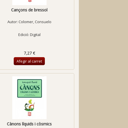
Cançons de bressol
Autor:
Colomer, Consuelo
Edició: Digital
7,27 €
Afegir al carret
Cànons líquids i còsmics