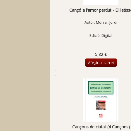
Cançó a l'amor perdut - El lletiss
Autor:
Morral, Jordi
Edició: Digital
5,82 €
Afegir al carret
Cançons de ciutat (4 Cançons)