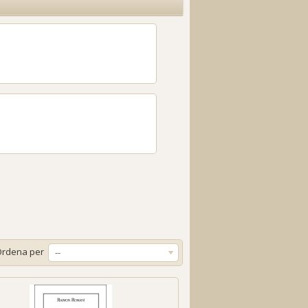
Ordena per
--