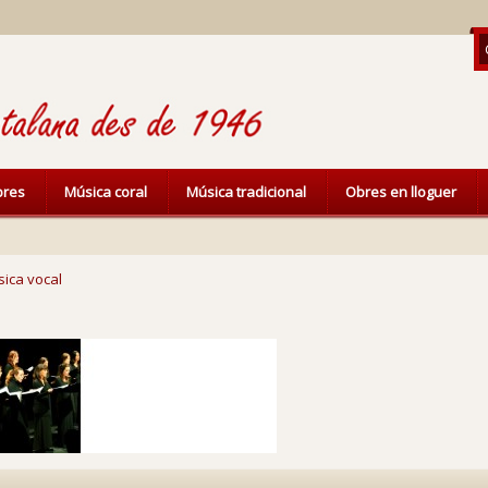
ibres
Música coral
Música tradicional
Obres en lloguer
ica vocal