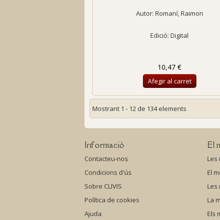
Autor:
Romaní, Raimon
Edició: Digital
10,47 €
Afegir al carret
Mostrant 1 - 12 de 134 elements
Informació
El 
Contacteu-nos
Les
Condicions d'ús
El m
Sobre CLIVIS
Les
Política de cookies
La m
Ajuda
Els