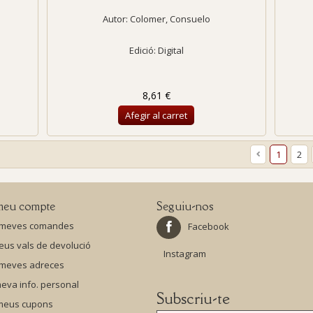
Autor:
Colomer, Consuelo
Edició: Digital
8,61 €
Afegir al carret
1
2
meu compte
Seguiu-nos
 meves comandes
Facebook
eus vals de devolució
Instagram
 meves adreces
eva info. personal
Subscriu-te
 meus cupons