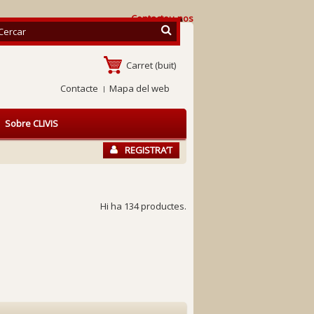
Contacteu-nos
Carret
(buit)
Contacte
Mapa del web
Sobre CLIVIS
REGISTRA’T
Hi ha 134 productes.