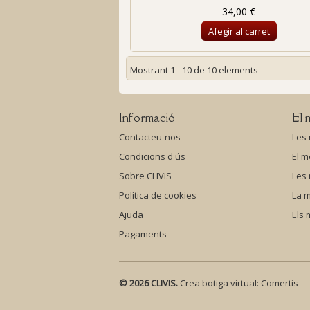
34,00 €
Afegir al carret
Mostrant 1 - 10 de 10 elements
Informació
El 
Contacteu-nos
Les
Condicions d'ús
El m
Sobre CLIVIS
Les
Política de cookies
La m
Ajuda
Els
Pagaments
© 2026 CLIVIS.
Crea botiga virtual:
Comertis