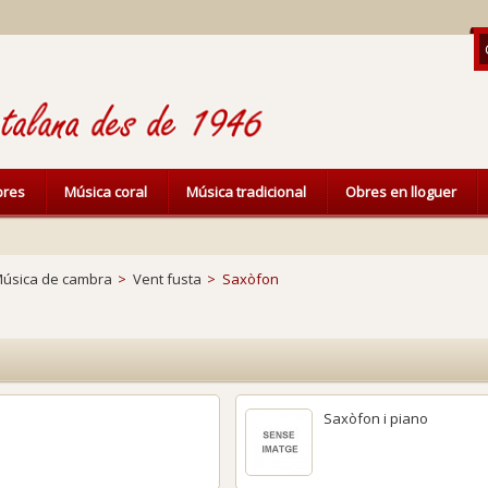
ibres
Música coral
Música tradicional
Obres en lloguer
úsica de cambra
>
Vent fusta
>
Saxòfon
Saxòfon i piano