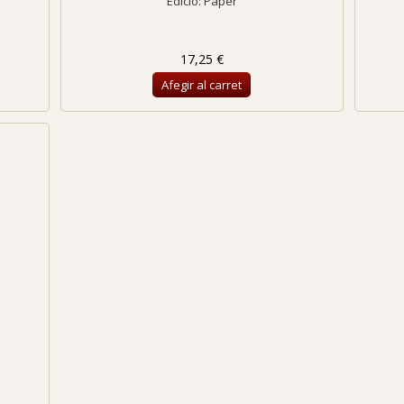
Edició: Paper
17,25 €
Afegir al carret