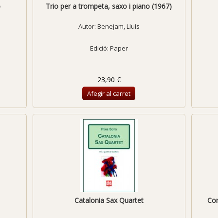
o
Trio per a trompeta, saxo i piano (1967)
Autor:
Benejam, Lluís
Edició: Paper
23,90 €
Afegir al carret
Catalonia Sax Quartet
Con