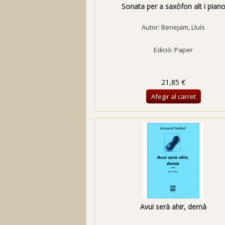
Sonata per a saxòfon alt i pian
Autor:
Benejam, Lluís
Edició: Paper
21,85 €
Afegir al carret
Avui serà ahir, demà