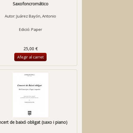
Saxofoncromático
Autor:
Juárez Bayón, Antonio
Edició: Paper
25,00 €
Afegir al carret
cert de baixó obligat (saxo i piano)