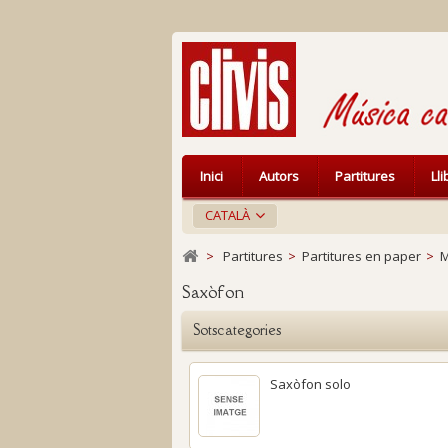
Inici
Autors
Partitures
Ll
CATALÀ
>
Partitures
>
Partitures en paper
>
M
Saxòfon
Sotscategories
Saxòfon solo