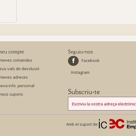
meu compte
Seguiu-nos
 meves comandes
Facebook
eus vals de devolució
Instagram
 meves adreces
eva info. personal
Subscriu-te
 meus cupons
Amb el suport de: