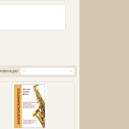
Ordena per
--