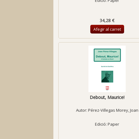
Edició: Paper
34,28 €
Afegir al carret
Debout, Maurice!
Autor:
Pérez-Villegas Morey, Joan
Edició: Paper