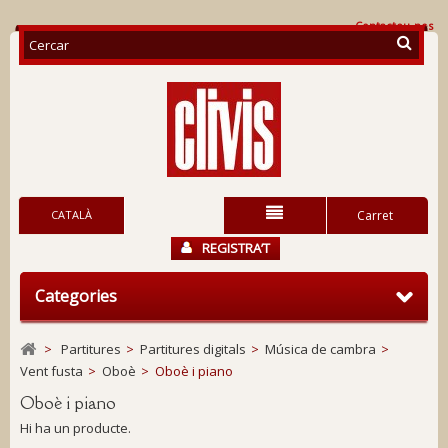
Contacteu-nos
CATALÀ
Carret
REGISTRA’T
Categories
>
Partitures
>
Partitures digitals
>
Música de cambra
>
Vent fusta
>
Oboè
>
Oboè i piano
Oboè i piano
Hi ha un producte.