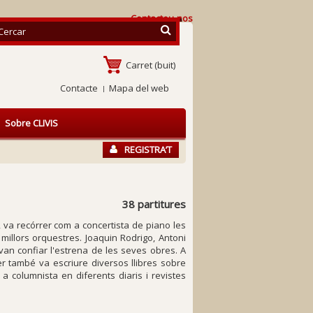
Contacteu-nos
Carret
(buit)
Contacte
Mapa del web
Sobre CLIVIS
REGISTRA’T
38 partitures
va recórrer com a concertista de piano les
 millors orquestres. Joaquin Rodrigo, Antoni
van confiar l'estrena de les seves obres. A
r també va escriure diversos llibres sobre
m a columnista en diferents diaris i revistes