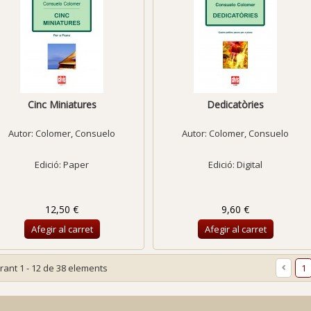
Cinc Miniatures
Dedicatòries
Autor:
Colomer, Consuelo
Autor:
Colomer, Consuelo
Edició: Paper
Edició: Digital
12,50 €
9,60 €
Afegir al carret
Afegir al carret
rant 1 - 12 de 38 elements
1