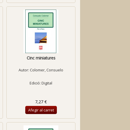
Cinc miniatures
Autor:
Colomer, Consuelo
Edició: Digital
7,27 €
Afegir al carret