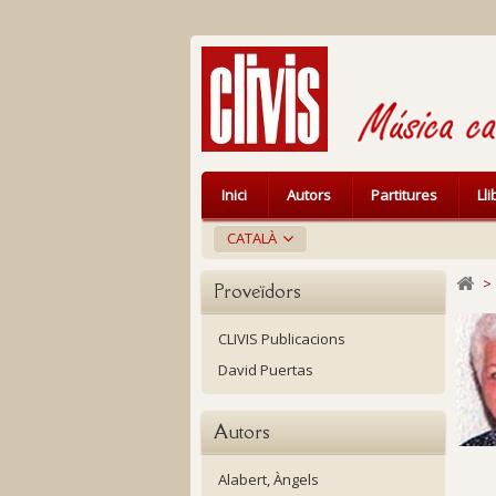
Inici
Autors
Partitures
Ll
CATALÀ
>
Proveïdors
CLIVIS Publicacions
David Puertas
Autors
Alabert, Àngels