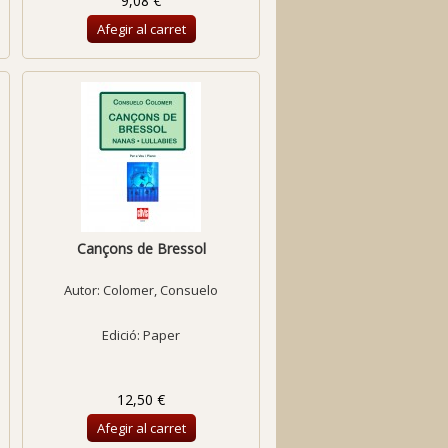
9,08 €
Afegir al carret
Cançons de Bressol
Autor:
Colomer, Consuelo
Edició: Paper
12,50 €
Afegir al carret