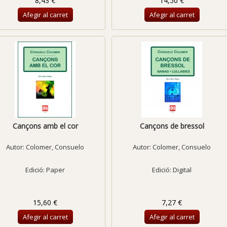
8,43 €
14,50 €
Afegir al carret
Afegir al carret
Cançons amb el cor
Cançons de bressol
Autor:
Colomer, Consuelo
Autor:
Colomer, Consuelo
Edició: Paper
Edició: Digital
15,60 €
7,27 €
Afegir al carret
Afegir al carret