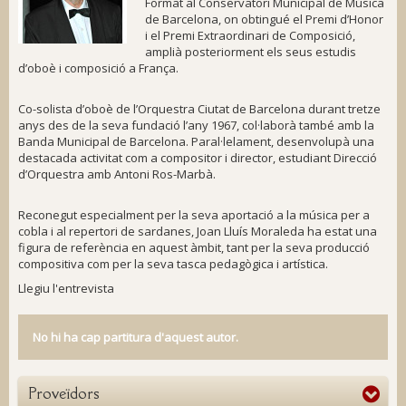
Format al Conservatori Municipal de Música
de Barcelona, on obtingué el Premi d’Honor
i el Premi Extraordinari de Composició,
amplià posteriorment els seus estudis
d’oboè i composició a França.
Co-solista d’oboè de l’Orquestra Ciutat de Barcelona durant tretze
anys des de la seva fundació l’any 1967, col·laborà també amb la
Banda Municipal de Barcelona. Paral·lelament, desenvolupà una
destacada activitat com a compositor i director, estudiant Direcció
d’Orquestra amb Antoni Ros-Marbà.
Reconegut especialment per la seva aportació a la música per a
cobla i al repertori de sardanes, Joan Lluís Moraleda ha estat una
figura de referència en aquest àmbit, tant per la seva producció
compositiva com per la seva tasca pedagògica i artística.
Llegiu l'entrevista
No hi ha cap partitura d'aquest autor.
Proveïdors