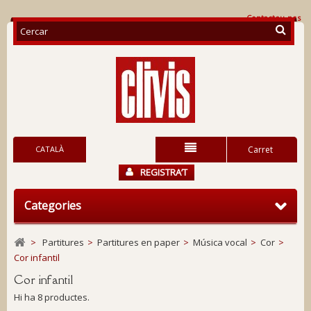
Contacteu-nos
CATALÀ
Carret
REGISTRA’T
Categories
>
Partitures
>
Partitures en paper
>
Música vocal
>
Cor
>
Cor infantil
Cor infantil
Hi ha 8 productes.