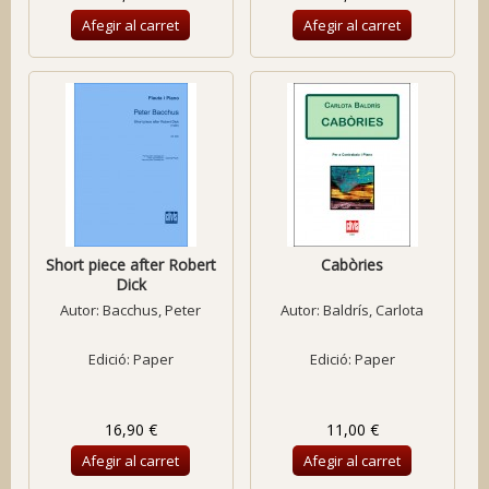
Afegir al carret
Afegir al carret
Short piece after Robert
Cabòries
Dick
Autor:
Bacchus, Peter
Autor:
Baldrís, Carlota
Edició: Paper
Edició: Paper
16,90 €
11,00 €
Afegir al carret
Afegir al carret