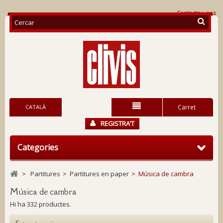
Contacteu-nos
CATALÀ
Carret
REGISTRA’T
Categories
>
Partitures
>
Partitures en paper
>
Música de cambra
Música de cambra
Hi ha 332 productes.