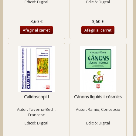
Edició: Digital
Edició: Digital
3,60 €
3,60 €
Afegir al carret
Afegir al carret
Calidoscopi I
Cànons líquids i còsmics
Autor:
Taverna-Bech,
Autor:
Ramió, Concepció
Francesc
Edició: Digital
Edició: Digital