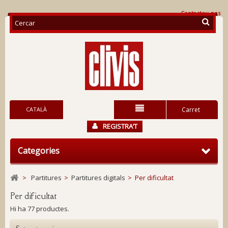
Contacteu-nos
CATALÀ
Carret
REGISTRA’T
Categories
>
Partitures
>
Partitures digitals
>
Per dificultat
Per dificultat
Hi ha 77 productes.