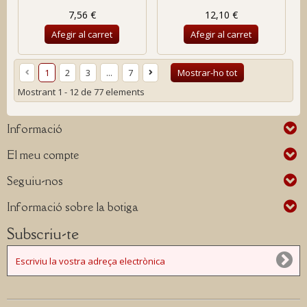
7,56 €
12,10 €
Afegir al carret
Afegir al carret
1
2
3
...
7
Mostrar-ho tot
Mostrant 1 - 12 de 77 elements
Informació
El meu compte
Seguiu-nos
Informació sobre la botiga
Subscriu-te