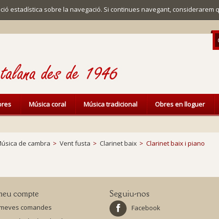
mació estadística sobre la navegació. Si continues navegant, considerarem 
ibres
Música coral
Música tradicional
Obres en lloguer
úsica de cambra
>
Vent fusta
>
Clarinet baix
>
Clarinet baix i piano
meu compte
Seguiu-nos
 meves comandes
Facebook