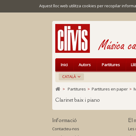
Aquest lloc web utilitza cookies per recopilar infor
Inici
Autors
Partitures
Ll
CATALÀ
>
Partitures
>
Partitures en paper
>
M
Clarinet baix i piano
Informació
El 
Contacteu-nos
Les