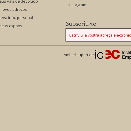
eus vals de devolució
Instagram
 meves adreces
eva info. personal
Subscriu-te
 meus cupons
Amb el suport de: