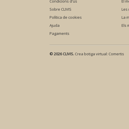
Condicions d'ús
El m
Sobre CLIVIS
Les
Política de cookies
La m
Ajuda
Els
Pagaments
© 2026 CLIVIS.
Crea botiga virtual:
Comertis