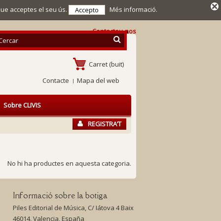
que acceptes el seu ús.
Més informació.
Accepto
Contacteu-nos
Carret
(buit)
Contacte
Mapa del web
Sobre CLIVIS
REGISTRA’T
No hi ha productes en aquesta categoria.
Informació sobre la botiga
Piles Editorial de Música, C/ Iátova 4 Baix
46014, Valencia, España