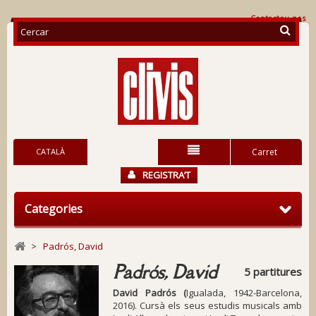
Contacteu-nos
CATALÀ
Carret
REGISTRA’T
Categories
>
Padrós, David
Padrós, David
5 partitures
David Padrós (
Igualada, 1942-Barcelona,
2016). Cursà els seus estudis musicals amb