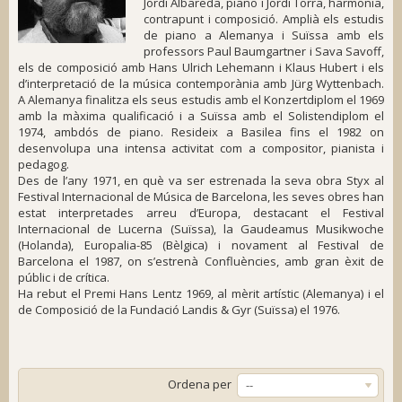
Jordi Albareda, piano i Jordi Torra, harmonia,
contrapunt i composició. Amplià els estudis
de piano a Alemanya i Suïssa amb els
professors Paul Baumgartner i Sava Savoff,
els de composició amb Hans Ulrich Lehemann i Klaus Hubert i els
d’interpretació de la música contemporània amb Jürg Wyttenbach.
A Alemanya finalitza els seus estudis amb el
Konzertdiplom
el 1969
amb la màxima qualificació i a Suïssa amb el
Solistendiplom
el
1974, ambdós de piano. Resideix a Basilea fins el 1982 on
desenvolupa una intensa activitat com a compositor, pianista i
pedagog.
Des de l’any 1971, en què va ser estrenada la seva obra Styx al
Festival Internacional de Música de Barcelona, les seves obres han
estat interpretades arreu d’Europa, destacant el Festival
Internacional de Lucerna (Suïssa), la Gaudeamus Musikwoche
(Holanda), Europalia-85 (Bèlgica) i novament al Festival de
Barcelona el 1987, on s’estrenà
Confluències
, amb gran èxit de
públic i de crítica.
Ha rebut el Premi Hans Lentz 1969, al mèrit artístic (Alemanya) i el
de Composició de la Fundació Landis & Gyr (Suïssa) el 1976.
Ordena per
--