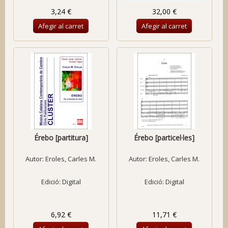
3,24 €
32,00 €
Afegir al carret
Afegir al carret
Érebo [partitura]
Érebo [particel·les]
Autor:
Eroles, Carles M.
Autor:
Eroles, Carles M.
Edició: Digital
Edició: Digital
6,92 €
11,71 €