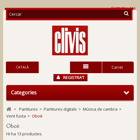
Contacteu-nos
CATALÀ
Carret
REGISTRA’T
Categories
>
Partitures
>
Partitures digitals
>
Música de cambra
>
Vent fusta
>
Oboè
Oboè
Hi ha 13 productes.