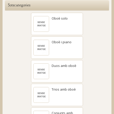
Sotscategories
Oboè solo
Oboè i piano
Duos amb oboè
Trios amb oboè
Conjunts amb