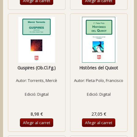
Afegir al carret
Afegir al carret
Guspires (Ob.Cl.Fg.)
Històries del Quixot
Autor:
Torrents, Mercè
Autor:
Fleta Polo, Francisco
Edició: Digital
Edició: Digital
8,98 €
27,05 €
Afegir al carret
Afegir al carret