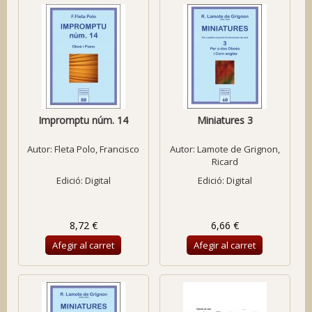
Impromptu núm. 14
Miniatures 3
Autor:
Fleta Polo, Francisco
Autor:
Lamote de Grignon,
Ricard
Edició: Digital
Edició: Digital
8,72 €
6,66 €
Afegir al carret
Afegir al carret