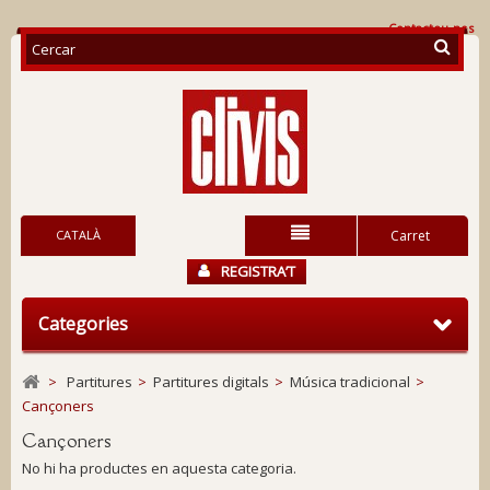
Contacteu-nos
CATALÀ
Carret
REGISTRA’T
Categories
>
Partitures
>
Partitures digitals
>
Música tradicional
>
Cançoners
Cançoners
No hi ha productes en aquesta categoria.