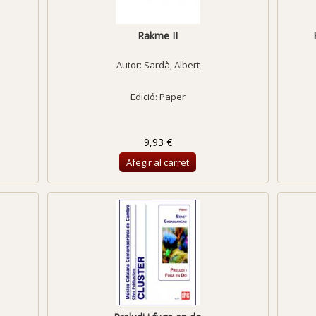
Rakme II
Autor:
Sardà, Albert
Edició: Paper
9,93 €
Afegir al carret