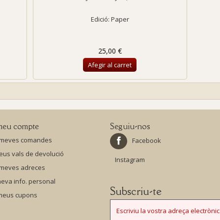
Edició: Paper
25,00 €
Afegir al carret
meu compte
Seguiu-nos
 meves comandes
Facebook
eus vals de devolució
Instagram
 meves adreces
eva info. personal
Subscriu-te
 meus cupons