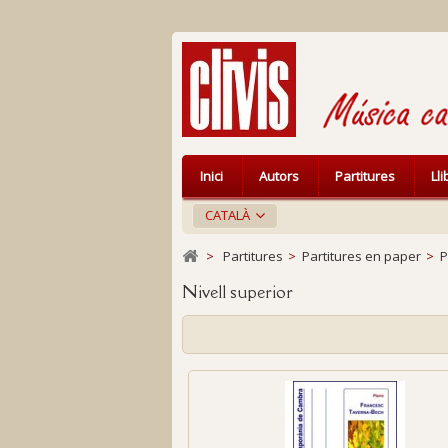
Inici
Autors
Partitures
Ll
CATALÀ
>
Partitures
>
Partitures en paper
>
P
Nivell superior