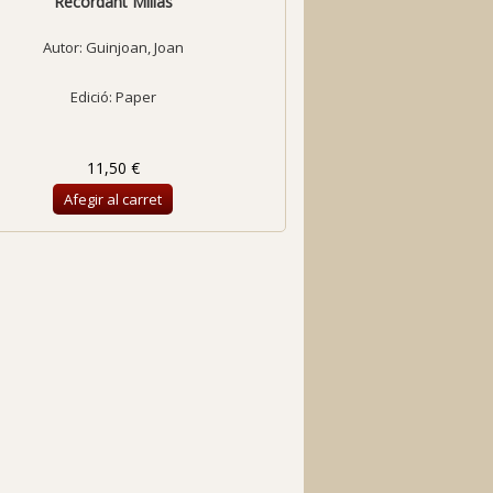
Recordant Millàs
Autor:
Guinjoan, Joan
Edició: Paper
11,50 €
Afegir al carret