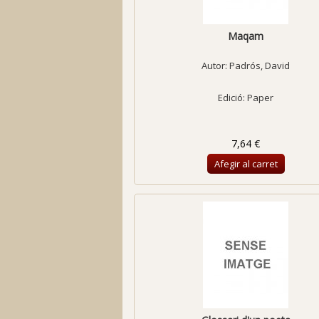
Maqam
Autor:
Padrós, David
Edició: Paper
7,64 €
Afegir al carret