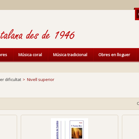
ibres
Música coral
Música tradicional
Obres en lloguer
er dificultat
>
Nivell superior