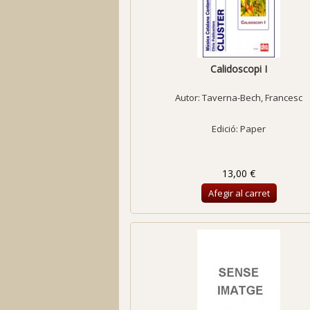
Calidoscopi I
Autor:
Taverna-Bech, Francesc
Edició: Paper
13,00 €
Afegir al carret