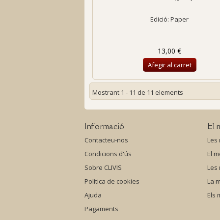
Edició: Paper
13,00 €
Afegir al carret
Mostrant 1 - 11 de 11 elements
Informació
El 
Contacteu-nos
Les
Condicions d'ús
El m
Sobre CLIVIS
Les
Política de cookies
La m
Ajuda
Els
Pagaments