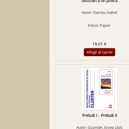
Glossari d'un poeta
Autor:
Garvía, Isabel
Edició: Paper
19,01 €
Afegir al carret
Preludi I - Preludi II
Autor:
Guzmán, Josep Lluís