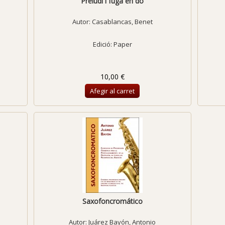
Preludi i fuga en do
Autor:
Casablancas, Benet
Edició: Paper
10,00 €
Afegir al carret
Saxofoncromático
Autor:
Juárez Bayón, Antonio