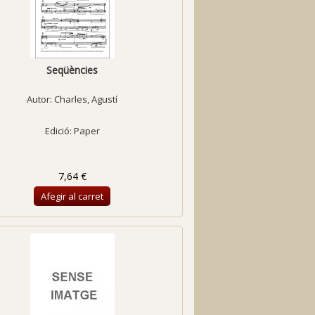
Seqüències
Autor:
Charles, Agustí
Edició: Paper
7,64 €
Afegir al carret