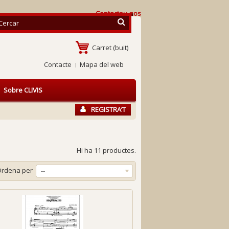
Contacteu-nos
Carret
(buit)
Contacte
Mapa del web
Sobre CLIVIS
REGISTRA’T
Hi ha 11 productes.
Ordena per
--