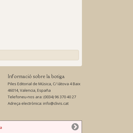
Informació sobre la botiga
Piles Editorial de Música, C/ Iátova 4 Baix
46014, Valencia, España
Telefoneu-nos ara:
(0034) 96 370 40 27
Adreça electrònica:
info@clivis.cat