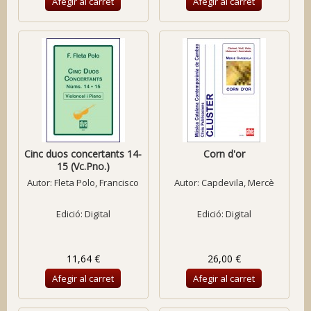
Afegir al carret
Afegir al carret
Cinc duos concertants 14-
Corn d'or
15 (Vc.Pno.)
Autor:
Fleta Polo, Francisco
Autor:
Capdevila, Mercè
Edició: Digital
Edició: Digital
11,64 €
26,00 €
Afegir al carret
Afegir al carret