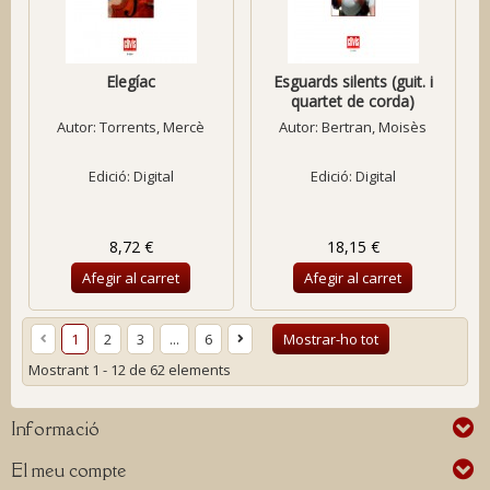
Elegíac
Esguards silents (guit. i
quartet de corda)
Autor:
Torrents, Mercè
Autor:
Bertran, Moisès
Edició: Digital
Edició: Digital
8,72 €
18,15 €
Afegir al carret
Afegir al carret
1
2
3
...
6
Mostrar-ho tot
Mostrant 1 - 12 de 62 elements
Informació
El meu compte