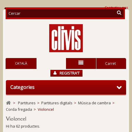
Contacteu-nos
CATALÀ
Carret
REGISTRA’T
Categories
>
Partitures
>
Partitures digitals
>
Música de cambra
>
Corda fregada
>
Violoncel
Violoncel
Hi ha 62 productes.