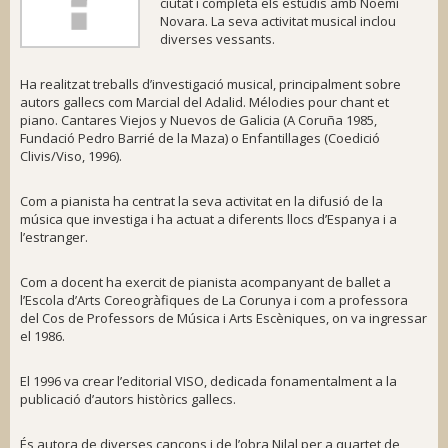
ciutat i completa els estudis amb Noemí
Novara. La seva activitat musical inclou
diverses vessants.
Ha realitzat treballs d’investigació musical, principalment sobre
autors gallecs com
Marcial del Adalid. Mélodies pour chant et
piano. Cantares Viejos y Nuevos de Galicia
(A Coruña 1985,
Fundació Pedro Barrié de la Maza) o
Enfantillages
(Coedició
Clivis/Viso, 1996).
Com a pianista ha centrat la seva activitat en la difusió de la
música que investiga i ha actuat a diferents llocs d’Espanya i a
l’estranger.
Com a docent ha exercit de pianista acompanyant de ballet a
l’Escola d’Arts Coreogràfiques de La Corunya i com a professora
del Cos de Professors de Música i Arts Escèniques, on va ingressar
el 1986.
El 1996 va crear l’editorial VISO, dedicada fonamentalment a la
publicació d’autors històrics gallecs.
És autora de diverses cançons i de l’obra
Nilal
per a quartet de