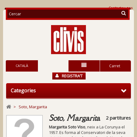
Contacteu-nos
CATALÀ
Carret
REGISTRA’T
Categories
>
Soto, Margarita
Soto, Margarita
2 partitures
Margarita Soto Viso
, neix a La Corunya el
1957. Es forma al Conservatori de la seva