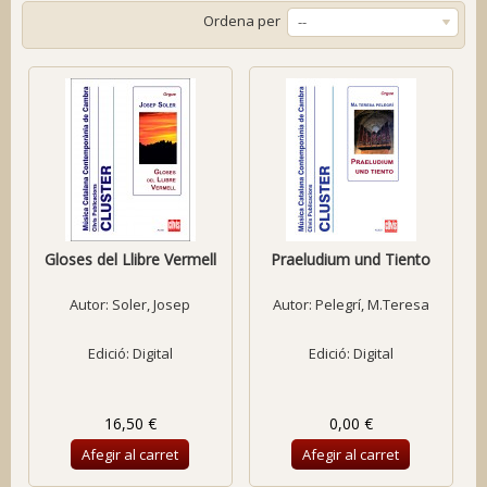
Ordena per
--
Gloses del Llibre Vermell
Praeludium und Tiento
Autor:
Soler, Josep
Autor:
Pelegrí, M.Teresa
Edició: Digital
Edició: Digital
16,50 €
0,00 €
Afegir al carret
Afegir al carret