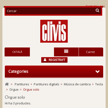
Contacteu-nos
CATALÀ
Carret
REGISTRA’T
Categories
>
Partitures
>
Partitures digitals
>
Música de cambra
>
Tecla
>
Orgue
>
Orgue solo
Orgue solo
Hi ha 3 productes.