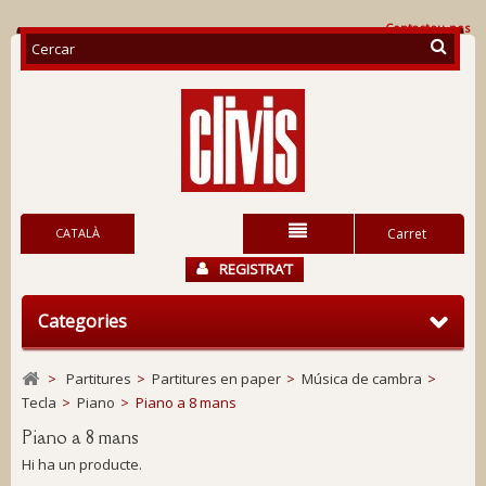
Contacteu-nos
CATALÀ
Carret
REGISTRA’T
Categories
>
Partitures
>
Partitures en paper
>
Música de cambra
>
Tecla
>
Piano
>
Piano a 8 mans
Piano a 8 mans
Hi ha un producte.