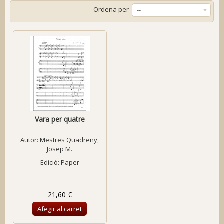
Ordena per
--
Vara per quatre
Autor:
Mestres Quadreny,
Josep M.
Edició: Paper
21,60 €
Afegir al carret