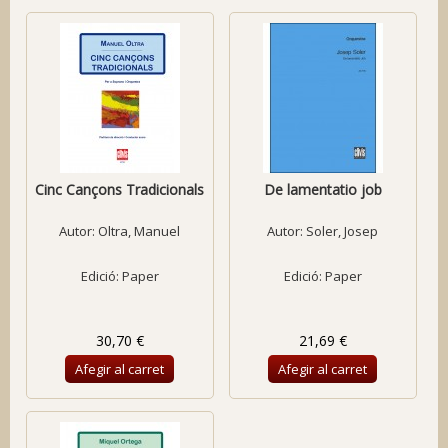
Cinc Cançons Tradicionals
De lamentatio job
Autor:
Oltra, Manuel
Autor:
Soler, Josep
Edició: Paper
Edició: Paper
30,70 €
21,69 €
Afegir al carret
Afegir al carret