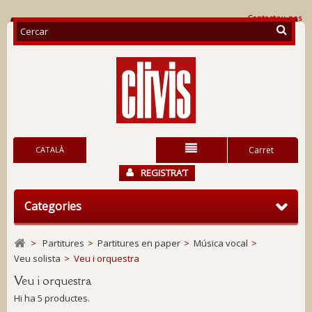
Contacteu-nos
CATALÀ
Carret
REGISTRA’T
Categories
>
Partitures
>
Partitures en paper
>
Música vocal
>
Veu solista
>
Veu i orquestra
Veu i orquestra
Hi ha 5 productes.